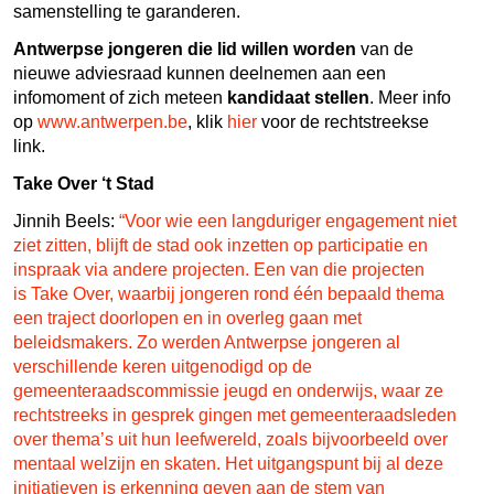
samenstelling te garanderen.
Antwerpse jongeren die lid willen worden
van de
nieuwe adviesraad kunnen deelnemen aan een
infomoment of zich meteen
kandidaat stellen
. Meer info
op
www.antwerpen.be
, klik
hier
voor de rechtstreekse
link.
Take Over ‘t Stad
Jinnih Beels:
“Voor wie een langduriger engagement niet
ziet zitten, blijft de stad ook inzetten op participatie en
inspraak via andere projecten. Een van die projecten
is
Take Over
, waarbij jongeren rond één bepaald thema
een traject doorlopen en in overleg gaan met
beleidsmakers. Zo werden Antwerpse jongeren al
verschillende keren uitgenodigd op de
gemeenteraadscommissie jeugd en onderwijs, waar ze
rechtstreeks in gesprek gingen met gemeenteraadsleden
over thema’s uit hun leefwereld, zoals bijvoorbeeld over
mentaal welzijn en skaten. Het uitgangspunt bij al deze
initiatieven is erkenning geven aan de stem van