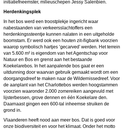
initiatiefneemster, milieuschepen Jessy Salenbien.
Herdenkingsplek
In het bos werd een troostplekje ingericht waar
nabestaanden van verkeersslachtoffers een
herdenkingssteentje kunnen nalaten in een uitgeholde
boomstam. Er werd ook een houten zit-/ligbank voorzien
waarop symbolisch hartjes ‘gecarved’ werden. Het terrein
van 5.600 m² is eigendom van het Agentschap voor
Natuur en Bos en grenst aan het bestaande
Koekelarebos. In het aanpalende bos gaat er een
uitdunning door waarvan gebruik gemaakt wordt om een
doorgangsdreef te maken naar de Wildernissedreef. Voor
de aanplant van het Charlottebos werden hoogstammen
voorzien waaronder 2.000 zomereiken aangevuld met
lijsterbessen, grove dennen en één Koekelare den.
Daarnaast gingen een 600-tal inheemse struiken de
grond in.
Vlaanderen heeft nood aan meer bos. Dat is goed voor
onze biodiversiteit en voor het klimaat. Onder het motto