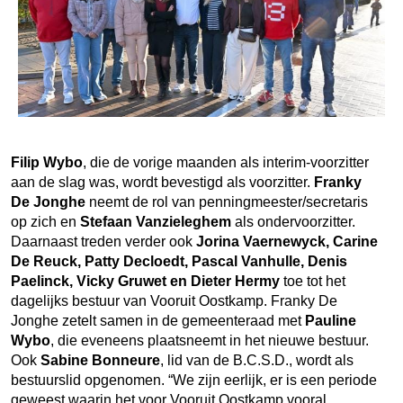
Filip
Wybo
, die de vorige maanden als interim-voorzitter
aan de slag was, wordt bevestigd als voorzitter.
Franky
De Jonghe
neemt de rol van penningmeester/secretaris
op zich en
Stefaan
Vanzieleghem
als ondervoorzitter.
Daarnaast treden verder ook
Jorina Vaernewyck, Carine
De Reuck, Patty Decloedt, Pascal Vanhulle, Denis
Paelinck, Vicky Gruwet en Dieter Hermy
toe tot het
dagelijks bestuur van Vooruit Oostkamp. Franky De
Jonghe zetelt samen in de gemeenteraad met
Pauline
Wybo
, die eveneens plaatsneemt in het nieuwe bestuur.
Ook
Sabine
Bonneure
, lid van de B.C.S.D., wordt als
bestuurslid opgenomen. “We zijn eerlijk, er is een periode
geweest waarin het voor Vooruit Oostkamp vooral