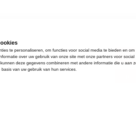
cookies
ies te personaliseren, om functies voor social media te bieden en om
Vlaa
nformatie over uw gebruik van onze site met onze partners voor social
s kunnen deze gegevens combineren met andere informatie die u aan z
p basis van uw gebruik van hun services.
10
.
s plezants te doen.
and en achteruitgang.
e de dingen weer in beweging brengen. Het jaar