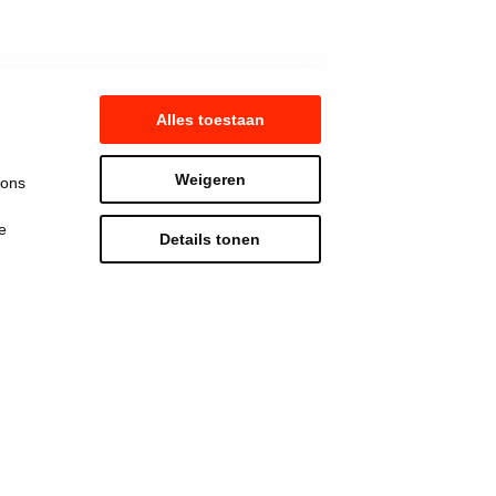
Alles toestaan
Weigeren
 ons
ms brabant
e
Details tonen
Strijd mee