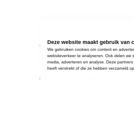
01
Deze website maakt gebruik van 
We gebruiken cookies om content en advertent
Over mij
websiteverkeer te analyseren. Ook delen we i
media, adverteren en analyse. Deze partner
heeft verstrekt of die ze hebben verzameld o
2024 wordt een keerpunt.
Gewone dingen lijken onmogelijk geworden:
een eigen huis kopen,
een betaalbare crèche,
een leerkracht voor uw kinderen, of gewoon..
een job met een deftig loon, om af en toe iet
Wij weigeren ons neer te leggen bij stilst
Daarom moet 2024 het jaar worden waarin w