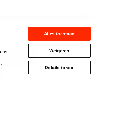
Alles toestaan
Weigeren
 ons
 vlaanderen
e
Details tonen
Strijd mee