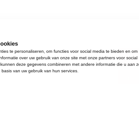
cookies
ies te personaliseren, om functies voor social media te bieden en om
West
nformatie over uw gebruik van onze site met onze partners voor social
s kunnen deze gegevens combineren met andere informatie die u aan z
p basis van uw gebruik van hun services.
5
.
s plezants te doen.
and en achteruitgang.
e de dingen weer in beweging brengen. Het jaar