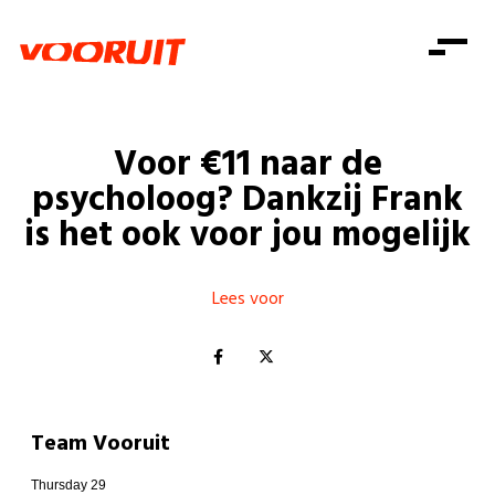
Laatste nieuws
Alle artikels
Beweging
Mission statement
Koopkracht
Dicht bij jou
Voor €11 naar de
Onze mensen
Doe mee
Zorg
psycholoog? Dankzij Frank
Doe mee
Shop
Standpunten
Gelijke kansen
is het ook voor jou mogelijk
Word lid
Zoeken
Vacatures
Welzijn
Login
Login
Mis niets
Lees voor
Consumentenbescherming
Pensioenen
Doe mee
Kinderen en jongeren
Team Vooruit
Thursday 29