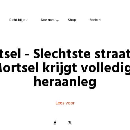
Dicht bij jou
Doe mee
Shop
Zoeken
sel - Slechtste straa
ortsel krijgt volledi
heraanleg
Lees voor