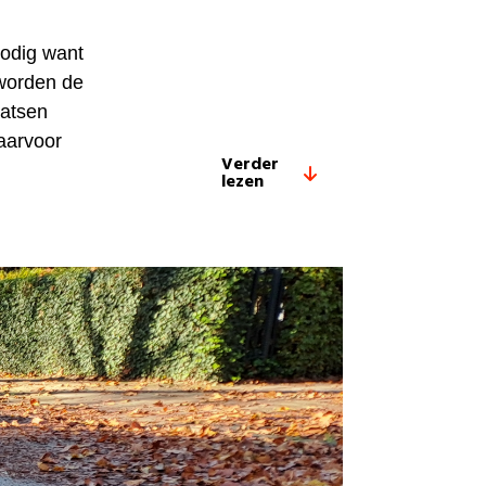
nodig want
 worden de
aatsen
aarvoor
Verder
lezen