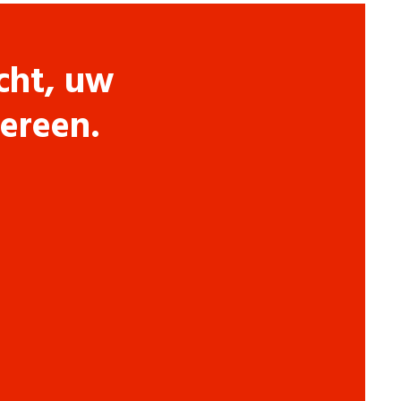
cht, uw
dereen.