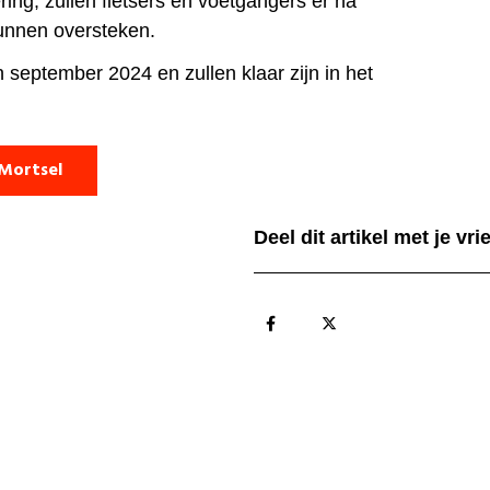
ering, zullen fietsers en voetgangers er na
kunnen oversteken.
 september 2024 en zullen klaar zijn in het
 Mortsel
Deel dit artikel met je vr