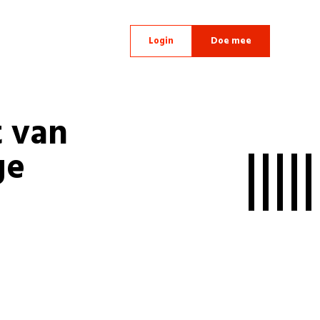
Login
Doe mee
t van
ge