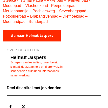
Steejke - ’t Smal Padje – Akkerpad – Werfvenpad -
Moddepad – Vlashoekpad - Peepolderpad -
Meulenbaantje – Pachtersweg – Sevenbergspad –
Potpolderpad – Brabantsvenpad – Diefhoekpad –
Moerlandpad - Bunderpad
Ga naar Helmut Jaspers
OVER DE AUTEUR
Helmut Jaspers
Schepen van leefmilieu, groenbeleid,
klimaat, duurzaamheid en dierenwelzijn.
schepen van cultuur en internationale
samenwerking
Deel dit artikel met je vrienden.