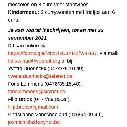
mosselen en 8 euro voor stoofvlees.
Kindermenu:
2 curryworsten met frietjes aan 6
euro.
Je kan vooraf inschrijven, tot en met 22
september 2021.
Dit kan online via
https://forms.gle/MbxTikCuYHZfW4H87
, via mail:
tielt-winge@vooruit.org
of bij:
Yvette Duerinckx (0474/75.10.49),
yvette.duerinckx@telenet.be
Fons Lemmens (0476/35.15.48),
fonslemmens@skynet.be
Filip Broos (0477/69.80.36),
filip.broos@gmail.com
Christianne Vanschooland (016/64.09.49),
josmichiels@skynet.be