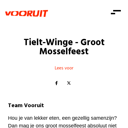
Laatste nieuws
Alle artikels
Beweging
Mission statement
Koopkracht
Dicht bij jou
Tielt-Winge - Groot
Onze mensen
Doe mee
Zorg
Mosselfeest
Doe mee
Shop
Standpunten
Gelijke kansen
Word lid
Zoeken
Vacatures
Welzijn
Lees voor
Login
Login
Mis niets
Consumentenbescherming
Pensioenen
Doe mee
Kinderen en jongeren
Team Vooruit
Hou je van lekker eten, een gezellig samenzijn?
Dan mag je ons groot mosselfeest absoluut niet