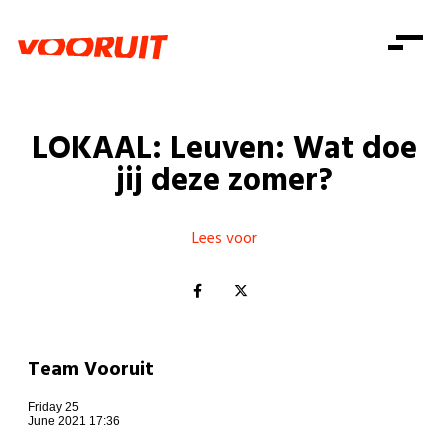
Laatste nieuws
Alle artikels
Beweging
Mission statement
Koopkracht
Dicht bij jou
LOKAAL: Leuven: Wat doe
Onze mensen
Doe mee
Zorg
jij deze zomer?
Doe mee
Shop
Standpunten
Gelijke kansen
Word lid
Zoeken
Vacatures
Welzijn
Lees voor
Login
Login
Mis niets
Consumentenbescherming
Pensioenen
Doe mee
Kinderen en jongeren
Team Vooruit
Friday 25
June 2021 17:36