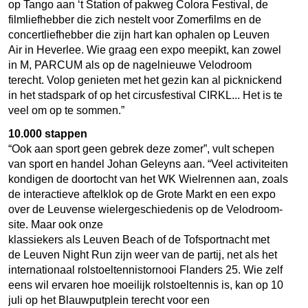
op Tango aan ‘t Station of pakweg Colora Festival, de
filmliefhebber die zich nestelt voor Zomerfilms en de
concertliefhebber die zijn hart kan ophalen op Leuven
Air in Heverlee. Wie graag een expo meepikt, kan zowel
in M, PARCUM als op de nagelnieuwe Velodroom
terecht. Volop genieten met het gezin kan al picknickend
in het stadspark of op het circusfestival CIRKL... Het is te
veel om op te sommen.”
10.000 stappen
“Ook aan sport geen gebrek deze zomer”, vult schepen
van sport en handel Johan Geleyns aan. “Veel activiteiten
kondigen de doortocht van het WK Wielrennen aan, zoals
de interactieve aftelklok op de Grote Markt en een expo
over de Leuvense wielergeschiedenis op de Velodroom-
site. Maar ook onze
klassiekers als Leuven Beach of de Tofsportnacht met
de Leuven Night Run zijn weer van de partij, net als het
internationaal rolstoeltennistornooi Flanders 25. Wie zelf
eens wil ervaren hoe moeilijk rolstoeltennis is, kan op 10
juli op het Blauwputplein terecht voor een