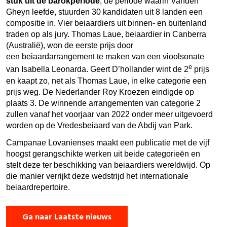
stuk uit de barokperiode
, de periode waarin Vanden
Gheyn leefde, stuurden 30 kandidaten uit 8 landen een
compositie in. Vier beiaardiers uit binnen- en buitenland
traden op als jury. Thomas Laue, beiaardier in Canberra
(Australië), won de eerste prijs door
een beiaardarrangement te maken van een vioolsonate
e
van Isabella Leonarda. Geert D’hollander wint de 2
prijs
en kaapt zo, net als Thomas Laue, in elke categorie een
prijs weg. De Nederlander Roy Kroezen eindigde op
plaats 3. De winnende arrangementen van categorie 2
zullen vanaf het voorjaar van 2022 onder meer uitgevoerd
worden op de Vredesbeiaard van de Abdij van Park.
Campanae Lovanienses maakt een publicatie met de vijf
hoogst gerangschikte werken uit beide categorieën en
stelt deze ter beschikking van beiaardiers wereldwijd. Op
die manier verrijkt deze wedstrijd het internationale
beiaardrepertoire.
Ga naar Laatste nieuws