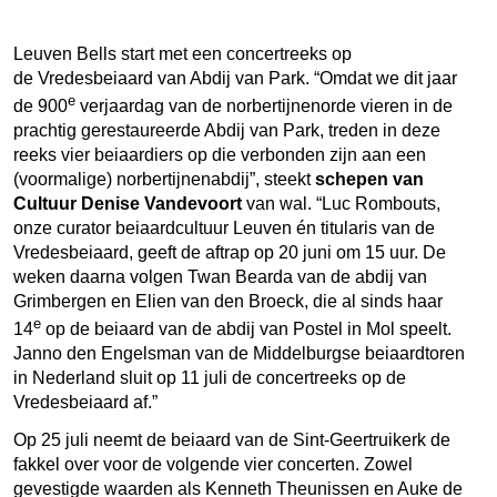
Leuven Bells start met een concertreeks op
de Vredesbeiaard van Abdij van Park. “Omdat we dit jaar
e
de 900
verjaardag van de norbertijnenorde vieren in de
prachtig gerestaureerde Abdij van Park, treden in deze
reeks vier beiaardiers op die verbonden zijn aan een
(voormalige) norbertijnenabdij”, steekt
schepen van
Cultuur Denise Vandevoort
van wal. “Luc Rombouts,
onze curator beiaardcultuur Leuven én titularis van de
Vredesbeiaard, geeft de aftrap op 20 juni om 15 uur. De
weken daarna volgen Twan Bearda van de abdij van
Grimbergen en Elien van den Broeck, die al sinds haar
e
14
op de beiaard van de abdij van Postel in Mol speelt.
Janno den Engelsman van de Middelburgse beiaardtoren
in Nederland sluit op 11 juli de concertreeks op de
Vredesbeiaard af.”
Op 25 juli neemt de beiaard van de Sint-Geertruikerk de
fakkel over voor de volgende vier concerten. Zowel
gevestigde waarden als Kenneth Theunissen en Auke de