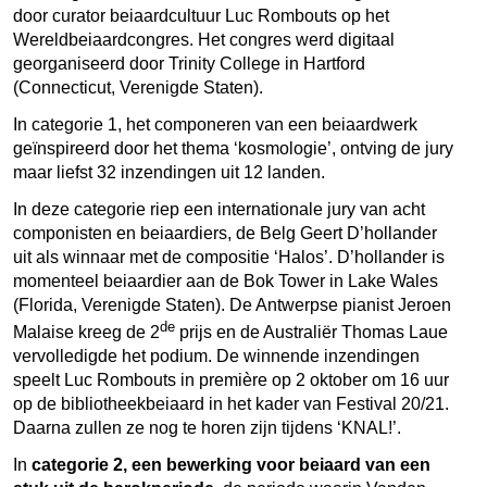
door curator beiaardcultuur Luc Rombouts op het
Wereldbeiaardcongres. Het congres werd digitaal
georganiseerd door Trinity College in Hartford
(Connecticut, Verenigde Staten).
In categorie 1, het componeren van een beiaardwerk
geïnspireerd door het thema ‘kosmologie’, ontving de jury
maar liefst 32 inzendingen uit 12 landen.
In deze categorie riep een internationale jury van acht
componisten en beiaardiers, de Belg Geert D’hollander
uit als winnaar met de compositie ‘Halos’. D’hollander is
momenteel beiaardier aan de Bok Tower in Lake Wales
(Florida, Verenigde Staten). De Antwerpse pianist Jeroen
de
Malaise kreeg de 2
prijs en de Australiër Thomas Laue
vervolledigde het podium. De winnende inzendingen
speelt Luc Rombouts in première op 2 oktober om 16 uur
op de bibliotheekbeiaard in het kader van Festival 20/21.
Daarna zullen ze nog te horen zijn tijdens ‘KNAL!’.
In
categorie 2, een bewerking voor beiaard van een