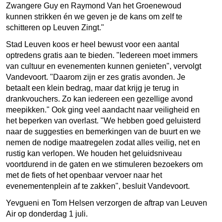
Zwangere Guy en Raymond Van het Groenewoud
kunnen strikken én we geven je de kans om zelf te
schitteren op Leuven Zingt."
Stad Leuven koos er heel bewust voor een aantal
optredens gratis aan te bieden. "Iedereen moet immers
van cultuur en evenementen kunnen genieten", vervolgt
Vandevoort. "Daarom zijn er zes gratis avonden. Je
betaalt een klein bedrag, maar dat krijg je terug in
drankvouchers. Zo kan iedereen een gezellige avond
meepikken." Ook ging veel aandacht naar veiligheid en
het beperken van overlast. "We hebben goed geluisterd
naar de suggesties en bemerkingen van de buurt en we
nemen de nodige maatregelen zodat alles veilig, net en
rustig kan verlopen. We houden het geluidsniveau
voortdurend in de gaten en we stimuleren bezoekers om
met de fiets of het openbaar vervoer naar het
evenementenplein af te zakken", besluit Vandevoort.
Yevgueni en Tom Helsen verzorgen de aftrap van Leuven
Air op donderdag 1 juli.