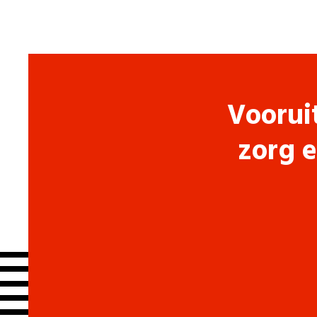
Voorui
zorg e