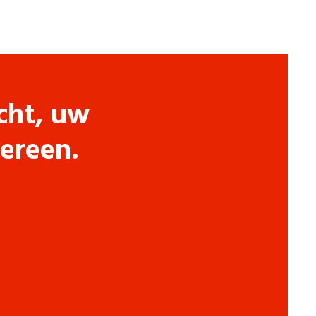
cht, uw
dereen.