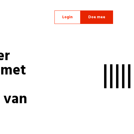
Login
Doe mee
er
 met
 van