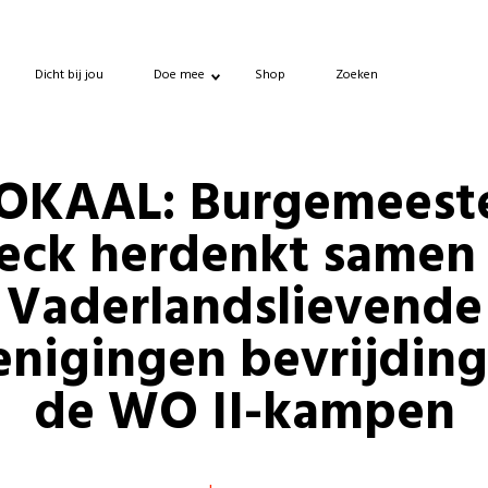
Dicht bij jou
Doe mee
Shop
Zoeken
OKAAL: Burgemeest
eck herdenkt samen
Vaderlandslievende
enigingen bevrijding
de WO II-kampen