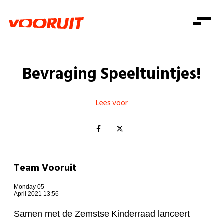
Laatste nieuws
Alle artikels
Beweging
Mission statement
Koopkracht
Dicht bij jou
Bevraging Speeltuintjes!
Onze mensen
Doe mee
Zorg
Doe mee
Shop
Standpunten
Gelijke kansen
Lees voor
Word lid
Zoeken
Vacatures
Welzijn
Login
Login
Mis niets
Consumentenbescherming
Pensioenen
Doe mee
Team Vooruit
Kinderen en jongeren
Monday 05
April 2021 13:56
Samen met de Zemstse Kinderraad lanceert