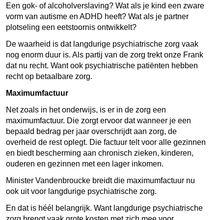
Een gok- of alco
holverslaving?
Wat als je kind een zware
vorm van autisme en ADHD heeft? Wat als je partner
plotseling een eetstoornis ontwikkelt?
De waarheid is dat langdurige psychiatrische zorg vaak
nog enorm duur is. Als partij van de zorg trekt onze Frank
dat nu recht. Want ook psychiatrische patiënten hebben
recht op betaalbare zorg.
Maximumfactuur
Net zoals in het onderwijs, is er in de zorg een
maximumfactuur. Die zorgt ervoor dat wanneer je een
bepaald bedrag per jaar overschrijdt aan zorg, de
overheid de rest oplegt. Die factuur telt voor alle gezinnen
en biedt bescherming aan chronisch zieken, kinderen,
ouderen en gezinnen met een lager inkomen.
Minister Vandenbroucke breidt die maximumfactuur nu
ook uit voor langdurige psychiatrische zorg.
En dat is héél belangrijk. Want langdurige psychiatrische
zorg brengt vaak grote kosten met zich mee voor