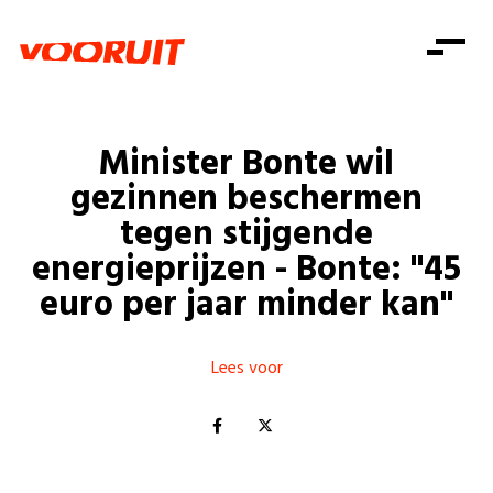
Laatste nieuws
Alle artikels
Beweging
Mission statement
Koopkracht
Dicht bij jou
Minister Bonte wil
Onze mensen
Doe mee
Zorg
gezinnen beschermen
Doe mee
Shop
Standpunten
Gelijke kansen
tegen stijgende
Word lid
Zoeken
energieprijzen - Bonte: "45
Vacatures
Welzijn
Login
Login
euro per jaar minder kan"
Mis niets
Consumentenbescherming
Pensioenen
Doe mee
Lees voor
Kinderen en jongeren