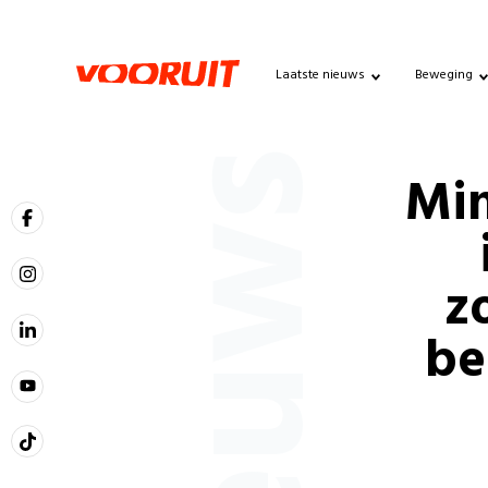
Laatste nieuws
Beweging
Nieuws
Min
z
be