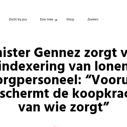
Dicht bij jou
Doe mee
Shop
Zoeken
ister Gennez zorgt 
indexering van lone
orgpersoneel: “Vooru
schermt de koopkra
van wie zorgt”