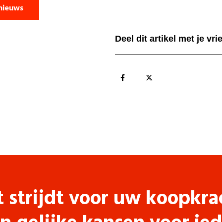
nieuws
Deel dit artikel met je vr
t strijdt voor uw koopkra