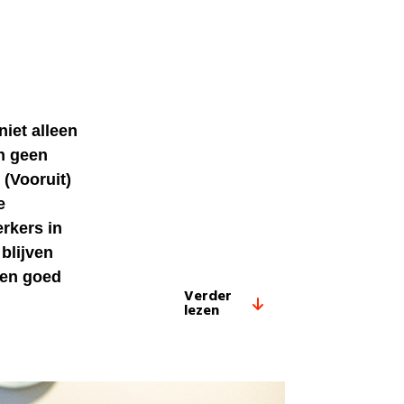
niet alleen
n geen
(Vooruit)
e
rkers in
blijven
een goed
Verder
lezen