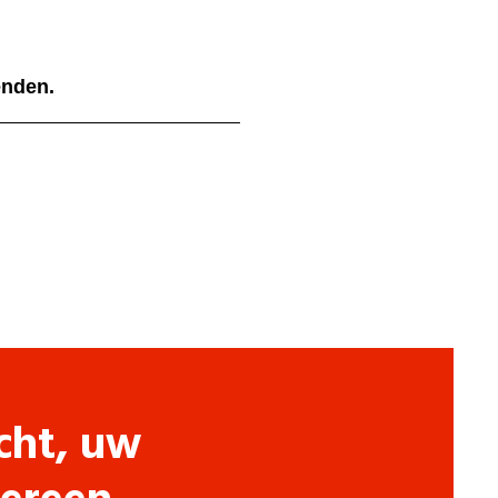
ienden.
cht, uw