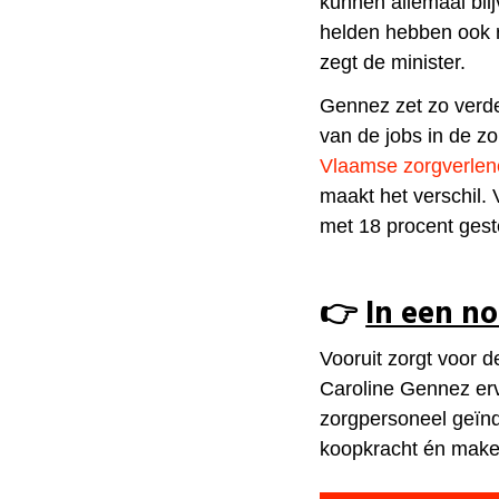
kunnen allemaal blij
helden hebben ook 
zegt de minister.
Gennez zet zo verde
van de jobs in de zo
Vlaamse zorgverlene
maakt het verschil. 
met 18 procent ges
👉
In een n
Vooruit zorgt voor d
Caroline Gennez erv
zorgpersoneel geïn
koopkracht én maken