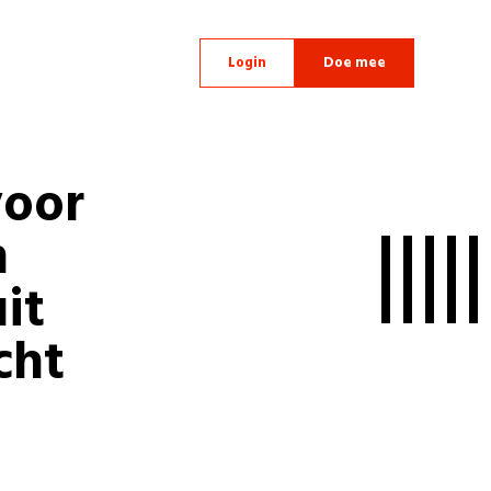
Login
Doe mee
voor
n
it
cht