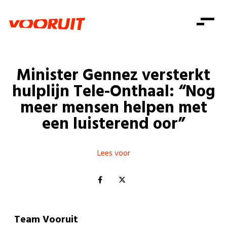
Laatste nieuws
Alle artikels
Beweging
Mission statement
Koopkracht
Dicht bij jou
Minister Gennez versterkt
Onze mensen
Doe mee
Zorg
hulplijn Tele-Onthaal: “Nog
Doe mee
Shop
Standpunten
Gelijke kansen
meer mensen helpen met
Word lid
Zoeken
een luisterend oor”
Vacatures
Welzijn
Login
Login
Mis niets
Consumentenbescherming
Lees voor
Pensioenen
Doe mee
Kinderen en jongeren
Team Vooruit