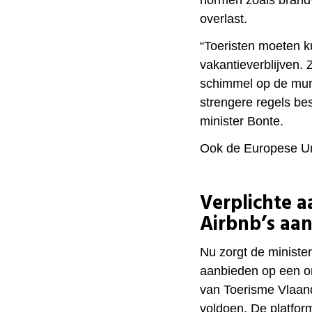
normen zoals brandv
overlast.
“Toeristen moeten k
vakantieverblijven. 
schimmel op de muren
strengere regels be
minister Bonte.
Ook de Europese Uni
Verplichte 
Airbnb’s aa
Nu zorgt de ministe
aanbieden op een on
van Toerisme Vlaan
voldoen. De platfor