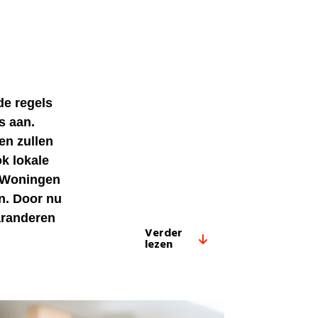
de regels
s aan.
en zullen
k lokale
 “Woningen
n. Door nu
aranderen
Verder
lezen