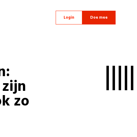
Login
Doe mee
n:
zijn
k zo