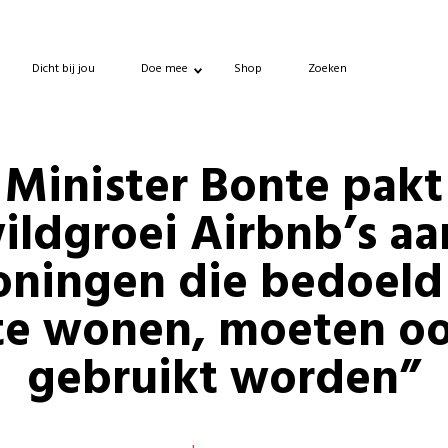
Dicht bij jou
Doe mee
Shop
Zoeken
Minister Bonte pakt
ildgroei Airbnb’s aa
ningen die bedoeld 
te wonen, moeten oo
gebruikt worden”