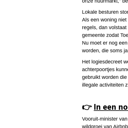
onze huurmarkt,” be
Lokale besturen sto
Als een woning niet
regels, dan volstaa
gemeente zodat Toer
Nu moet er nog een
worden, die soms j
Het logiesdecreet 
achterpoortjes kunne
gebruikt worden die 
illegale activiteite
👉​
In een n
Vooruit-minister va
wildgroei van Airb