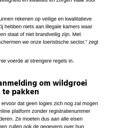
eiligheid en kwaliteit en zorgen
vaak voor
unnen rekenen op veilige en kwalitatieve
Zij hebben niets aan illegale kamers waar
 staat of niet brandveilig zijn. Met
schermen we onze toeristische sector,” zegt
e voerde al strengere regels in.
aanmelding om wildgroei
n te pakken
r ervoor dat geen logies zich nog zal mogen
line platform zonder registratienummer
deren. Ze moeten dus aan alle eisen
men zullen ook de gegevens over hun