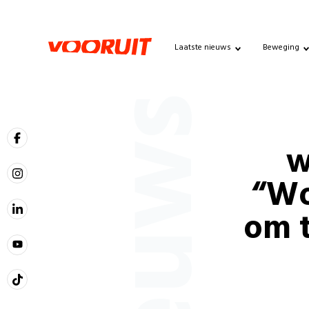
Laatste nieuws
Beweging
Nieuws
w
“Wo
om 