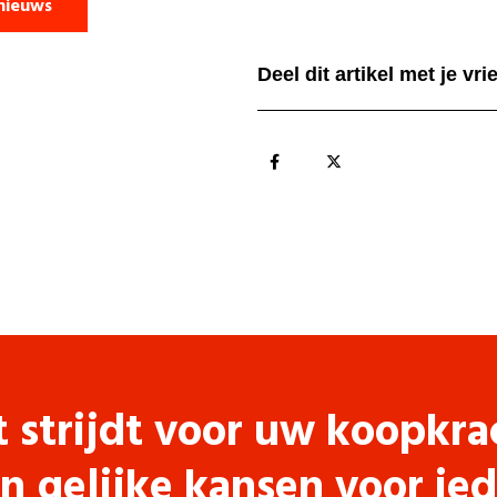
nieuws
Deel dit artikel met je vr
t strijdt voor uw koopkra
n gelijke kansen voor ie