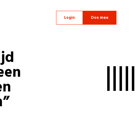
Login
Doe mee
ijd
 een
en
n”