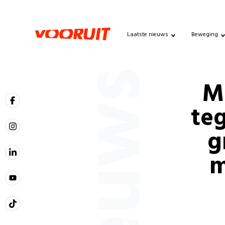
Laatste nieuws
Beweging
Nieuws
Mi
teg
g
m