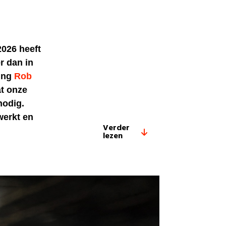
2026 heeft
r dan in
ding
Rob
at onze
nodig.
werkt en
Verder
lezen