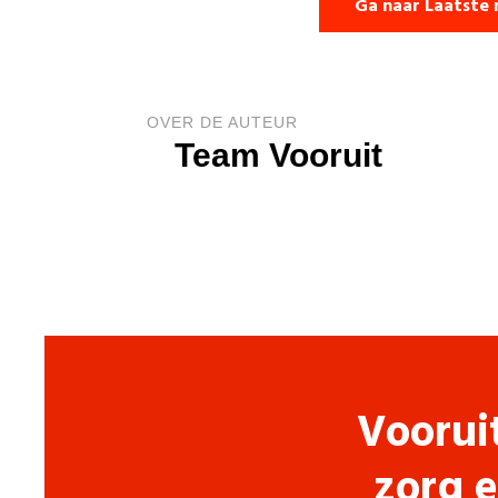
Ga naar Laatste 
OVER DE AUTEUR
Team Vooruit
Voorui
zorg e