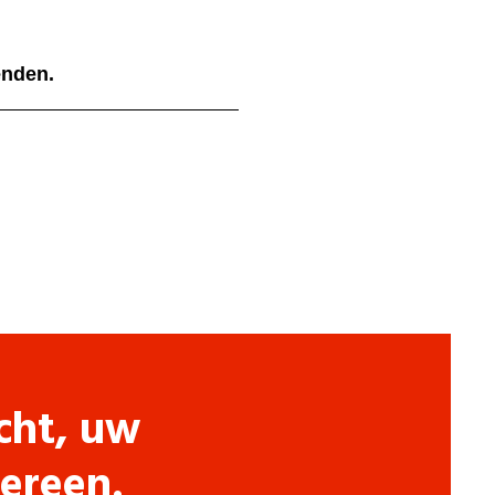
ienden.
cht, uw
dereen.