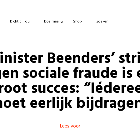
Dicht bij jou
Doe mee
Shop
Zoeken
nister Beenders’ str
en sociale fraude is
root succes: “Iédere
oet eerlijk bijdrage
Lees voor