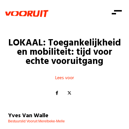
Laatste nieuws
Alle artikels
Beweging
Mission statement
Koopkracht
Dicht bij jou
LOKAAL: Toegankelijkheid
Onze mensen
Doe mee
Zorg
en mobiliteit: tijd voor
Doe mee
Shop
Standpunten
Gelijke kansen
echte vooruitgang
Word lid
Zoeken
Vacatures
Welzijn
Login
Login
Mis niets
Lees voor
Consumentenbescherming
Pensioenen
Doe mee
Kinderen en jongeren
Yves Van Walle
Bestuurslid Vooruit Merelbeke-Melle