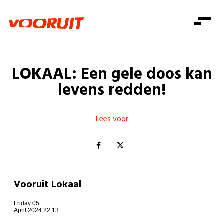
Laatste nieuws
Alle artikels
Beweging
Mission statement
Koopkracht
Dicht bij jou
LOKAAL: Een gele doos kan
Onze mensen
Doe mee
Zorg
levens redden!
Doe mee
Shop
Standpunten
Gelijke kansen
Word lid
Zoeken
Vacatures
Welzijn
Lees voor
Login
Login
Mis niets
Consumentenbescherming
Pensioenen
Doe mee
Kinderen en jongeren
Vooruit Lokaal
Friday 05
April 2024 22:13