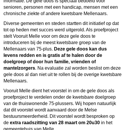
informatie. De gele doos is speciaal bedoeld voor
senioren, personen met een handicap, mensen met een
chronische ziekte of andere kwetsbare Mellenaars.
Diverse gemeenten en steden startten dit initiatief op dat
tot op heden met succes werd uitgerold. Als proefproject
stelt Vooruit Melle voor om deze gele doos te
introduceren bij de meest kwetsbare groep van de
Mellenaars van 75-plus.
Deze gele doos kan dus
levens redden en is gratis af te halen door de
doelgroep of door hun familie, vrienden of
mantelzorgers
. Na evaluatie zal worden beslist om deze
gele doos al dan niet uit te rollen bij de overige kwetsbare
Mellenaars.
Vooruit Melle dient het voorstel in om de gele doos als
proefproject te verdelen onder de kwetsbare doelgroep
van de thuiswonende 75-plussers. Wij hopen natuurlijk
dat dit voorstel wordt aanvaard door de Melse
bestuursmeerderheid. Dit voorstel wordt besproken op
de
extra raadszitting van 28 maart om 20u30
in het
gemeentehuis van Melle.