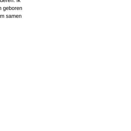
deren. Ik
en geboren
 om samen