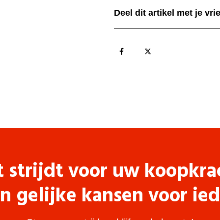
Deel dit artikel met je vr
t strijdt voor uw koopkra
n gelijke kansen voor ie