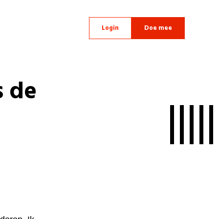
Login
Doe mee
 de