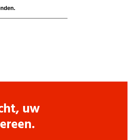
ienden.
cht, uw
dereen.