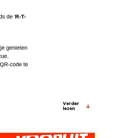
s de '
R-T-
 je genieten
cue.
 QR-code te
Verder
lezen