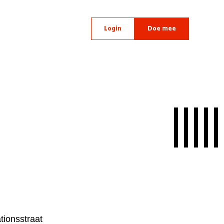
Login
Doe mee
tionsstraat