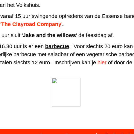
an het Volkshuis.
r vanaf 15 uur swingende optredens van de Essense band
n
'
The Clayroad
Company
'
.
uur sluit '
Jake and the willows
' de feestdag af.
6.30 uur is er een
barbecue
. Voor slechts 20 euro kan
rlijke barbecue met saladbar of een vegetarische barbe
talen slechts 12 euro. Inschrijven kan je
hier
of door de