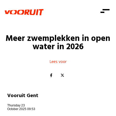
Laatste nieuws
Alle artikels
Beweging
Mission statement
Koopkracht
Dicht bij jou
Meer zwemplekken in open
Onze mensen
Doe mee
Zorg
water in 2026
Doe mee
Shop
Standpunten
Gelijke kansen
Word lid
Zoeken
Vacatures
Welzijn
Lees voor
Login
Login
Mis niets
Consumentenbescherming
Pensioenen
Doe mee
Kinderen en jongeren
Vooruit Gent
Thursday 23
October 2025 09:53