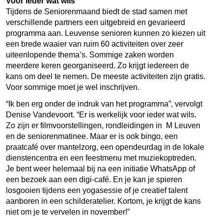
Voor ieder wat wils
Tijdens de Seniorenmaand biedt de stad samen met
verschillende partners een uitgebreid en gevarieerd
programma aan. Leuvense senioren kunnen zo kiezen uit
een brede waaier van ruim 60 activiteiten over zeer
uiteenlopende thema’s. Sommige zaken worden
meerdere keren georganiseerd. Zo krijgt iedereen de
kans om deel te nemen. De meeste activiteiten zijn gratis.
Voor sommige moet je wel inschrijven.
“Ik ben erg onder de indruk van het programma”, vervolgt
Denise Vandevoort. “Er is werkelijk voor ieder wat wils.
Zo zijn er filmvoorstellingen, rondleidingen in M Leuven
en de seniorenmatinee. Maar er is ook bingo, een
praatcafé over mantelzorg, een opendeurdag in de lokale
dienstencentra en een feestmenu met muziekoptreden.
Je bent weer helemaal bij na een initiatie WhatsApp of
een bezoek aan een digi-café. En je kan je spieren
losgooien tijdens een yogasessie of je creatief talent
aanboren in een schilderatelier. Kortom, je krijgt de kans
niet om je te vervelen in november!”