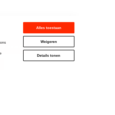
Alles toestaan
Weigeren
 ons
ms brabant
e
Details tonen
Strijd mee