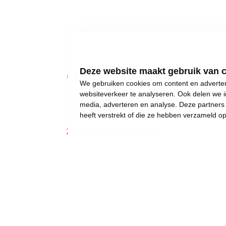
01
Deze website maakt gebruik van 
We gebruiken cookies om content en advertent
Over mij
websiteverkeer te analyseren. Ook delen we i
media, adverteren en analyse. Deze partner
heeft verstrekt of die ze hebben verzameld o
2024 wordt een keerpunt.
Gewone dingen lijken onmogelijk geworden:
een eigen huis kopen,
een betaalbare crèche,
een leerkracht voor uw kinderen, of gewoon..
een job met een deftig loon, om af en toe iet
Wij weigeren ons neer te leggen bij stilst
Daarom moet 2024 het jaar worden waarin w