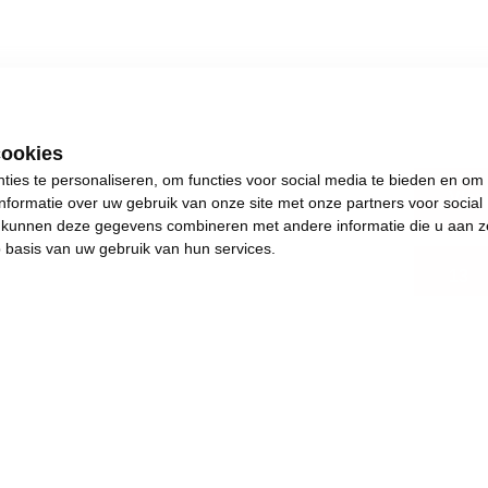
cookies
ies te personaliseren, om functies voor social media te bieden en om
Vlaa
nformatie over uw gebruik van onze site met onze partners voor social
s kunnen deze gegevens combineren met andere informatie die u aan z
p basis van uw gebruik van hun services.
13
.
s plezants te doen.
and en achteruitgang.
e de dingen weer in beweging brengen. Het jaar