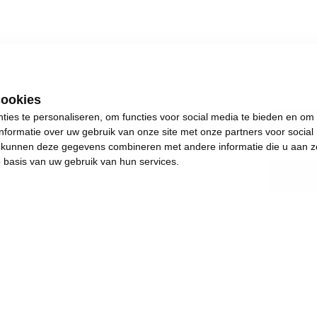
cookies
ies te personaliseren, om functies voor social media te bieden en om
Oost
nformatie over uw gebruik van onze site met onze partners voor social
s kunnen deze gegevens combineren met andere informatie die u aan z
p basis van uw gebruik van hun services.
Opvo
.
s plezants te doen.
and en achteruitgang.
e de dingen weer in beweging brengen. Het jaar