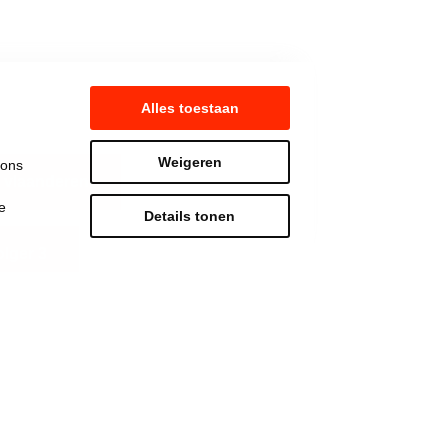
Alles toestaan
Weigeren
 ons
 vlaanderen
e
Details tonen
lger 3
Strijd mee