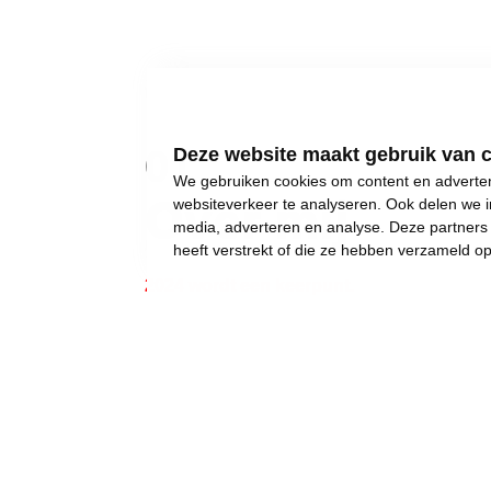
01
Deze website maakt gebruik van 
We gebruiken cookies om content en advertent
Over mij
websiteverkeer te analyseren. Ook delen we i
media, adverteren en analyse. Deze partner
heeft verstrekt of die ze hebben verzameld o
2024 wordt een keerpunt.
Gewone dingen lijken onmogelijk geworden:
een eigen huis kopen,
een betaalbare crèche,
een leerkracht voor uw kinderen, of gewoon..
een job met een deftig loon, om af en toe iet
Wij weigeren ons neer te leggen bij stilst
Daarom moet 2024 het jaar worden waarin w