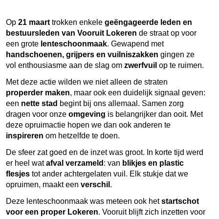
Op
21 maart
trokken enkele
geëngageerde leden en
bestuursleden van Vooruit Lokeren
de straat op voor
een grote
lenteschoonmaak
. Gewapend met
handschoenen, grijpers en vuilniszakken
gingen ze
vol enthousiasme aan de slag om
zwerfvuil
op te ruimen.
Met deze actie wilden we niet alleen de straten
properder maken
, maar ook een duidelijk signaal geven:
een
nette stad
begint bij ons allemaal. Samen zorg
dragen voor onze
omgeving
is belangrijker dan ooit. Met
deze opruimactie hopen we dan ook anderen te
inspireren
om hetzelfde te doen.
De sfeer zat goed en de inzet was groot. In korte tijd werd
er heel wat
afval verzameld
: van
blikjes en plastic
flesjes
tot ander achtergelaten vuil. Elk stukje dat we
opruimen, maakt een
verschil
.
Deze lenteschoonmaak was meteen ook het
startschot
voor een proper Lokeren
. Vooruit blijft zich inzetten voor