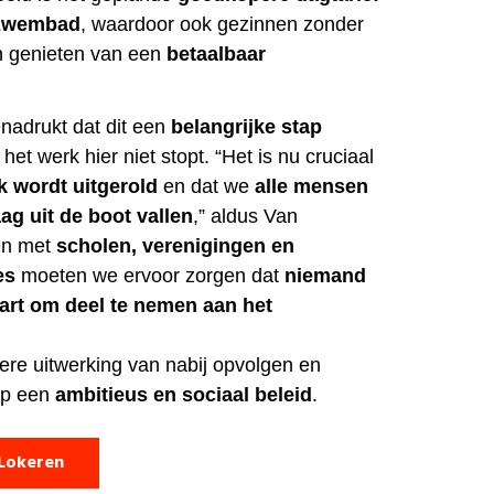
k zwembad
, waardoor ook gezinnen zonder
 genieten van een
betaalbaar
nadrukt dat dit een
belangrijke stap
het werk hier niet stopt. “Het is nu cruciaal
k wordt uitgerold
en dat we
alle mensen
ag uit de boot vallen
,” aldus Van
en met
scholen, verenigingen en
es
moeten we ervoor zorgen dat
niemand
art om deel te nemen aan het
dere uitwerking van nabij opvolgen en
op een
ambitieus en sociaal beleid
.
 Lokeren