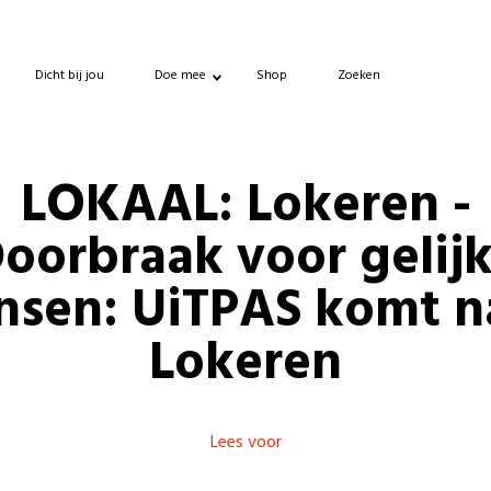
Dicht bij jou
Doe mee
Shop
Zoeken
LOKAAL: Lokeren -
oorbraak voor gelij
nsen: UiTPAS komt n
Lokeren
Lees voor