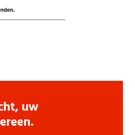
ienden.
cht, uw
dereen.