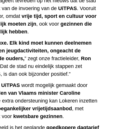
ageert tevreden op het nieuws dat de stad
t van de invoering van de
UiTPAS
. Vooruit
oor, omdat
vrije tijd, sport en cultuur voor
ijk moeten zijn
, ook voor
gezinnen die
ilijk hebben
.
 luxe. Elk kind moet kunnen deelnemen
 en jeugdactiviteiten, ongeacht de
de ouders,
” zegt onze fractieleider,
Ron
“Dat de stad nu eindelijk stappen zet
S
, is dan ook bijzonder positief.”
e
UiTPAS
wordt mogelijk gemaakt door
en van Vlaams minister Caroline
ie extra ondersteuning kan Lokeren inzetten
oegankelijker vrijetijdsaanbod
, met
t voor
kwetsbare gezinnen
.
eeld is het geplande
goedkopere dagtarief