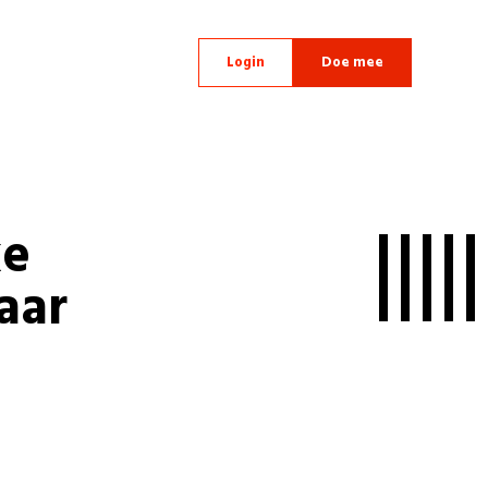
Login
Doe mee
ke
aar