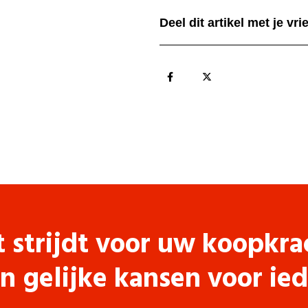
Deel dit artikel met je vr
t strijdt voor uw koopkra
n gelijke kansen voor ie