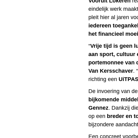
Vooruit Lokeren
re
eindelijk werk maak
pleit hier al jaren v
iedereen toegankel
het financieel moe
“
Vrije tijd is geen
aan sport, cultuur
portemonnee van 
Van Kersschaver
. 
richting een
UiTPA
De invoering van d
bijkomende middel
Gennez
. Dankzij d
op een
breder en t
bijzondere aandach
Een concreet voorb