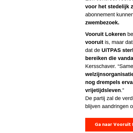
voor het stedelij
abonnement kunnen
zwembezoek.
Vooruit Lokeren
be
vooruit
is, maar dat 
dat de
UiTPAS ster
bereiken die vanda
Kersschaver. “Sam
welzijnsorganisati
nog drempels erva
vrijetijdsleven
.”
De partij zal de ver
blijven aandringen 
Ga naar Vooruit