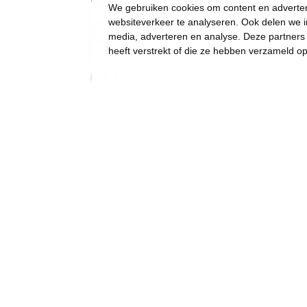
We gebruiken cookies om content en advertent
Over mij
websiteverkeer te analyseren. Ook delen we i
media, adverteren en analyse. Deze partner
heeft verstrekt of die ze hebben verzameld o
2024 wordt een keerpunt.
Gewone dingen lijken onmogelijk geworden:
een eigen huis kopen,
een betaalbare crèche,
een leerkracht voor uw kinderen, of gewoon..
een job met een deftig loon, om af en toe iet
Waarom ben je in de politiek gestapt?
Zorg moet voor iedereen toegankelijk, betaalb
moeten aangepakt worden, mensen wachten n
tegemoetkoming.
Alle kinderen en jongeren de beste kansen g