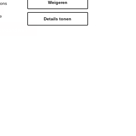
Weigeren
 ons
e
Details tonen
 vlaanderen
Strijd mee