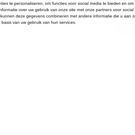
ies te personaliseren, om functies voor social media te bieden en om
17
nformatie over uw gebruik van onze site met onze partners voor social
s kunnen deze gegevens combineren met andere informatie die u aan z
p basis van uw gebruik van hun services.
West
.
s plezants te doen.
aar en kwaliteitsvol zijn! De lange wachtlijsten
u te lang op de gepaste hulp of
even om op te groeien in een veilige omgeving,