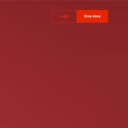
Login
Doe mee