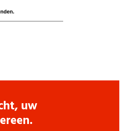
ienden.
cht, uw
dereen.