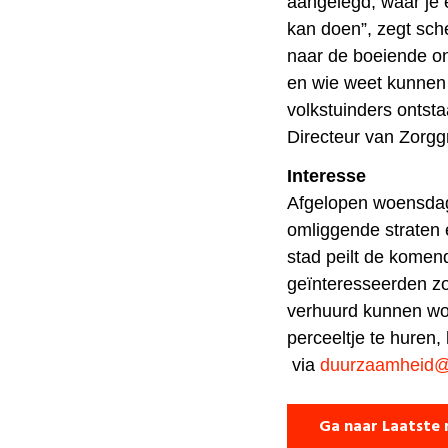
aangelegd, waar je 
kan doen”, zegt sch
naar de boeiende on
en wie weet kunnen 
volkstuinders ontst
Directeur van Zorgg
Interesse
Afgelopen woensdag
omliggende straten 
stad peilt de komen
geïnteresseerden zo
verhuurd kunnen wo
perceeltje te huren,
via
duurzaamheid@
Ga naar Laatste 