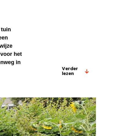
 tuin
een
wijze
 voor het
enweg in
Verder
lezen