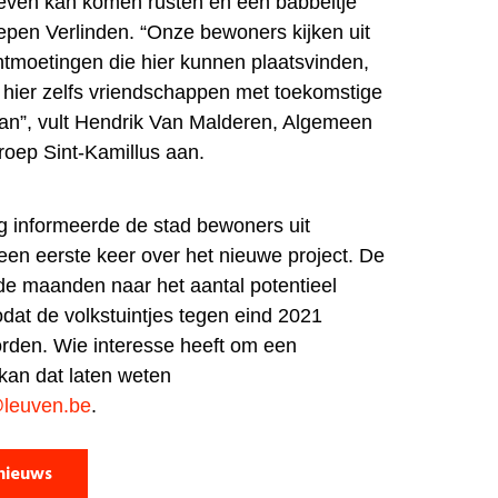
even kan komen rusten en een babbeltje
epen Verlinden. “Onze bewoners kijken uit
tmoetingen die hier kunnen plaatsvinden,
hier zelfs vriendschappen met toekomstige
aan”, vult Hendrik Van Malderen, Algemeen
roep Sint-Kamillus aan.
 informeerde de stad bewoners uit
een eerste keer over het nieuwe project. De
de maanden naar het aantal potentieel
dat de volkstuintjes tegen eind 2021
rden. Wie interesse heeft om een
 kan dat laten weten
leuven.be
.
nieuws