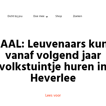
Dicht bij jou
Doe mee
Shop
Zoeken
AAL: Leuvenaars ku
vanaf volgend jaar
volkstuintje huren i
Heverlee
Lees voor