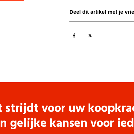
Deel dit artikel met je vr
t strijdt voor uw koopkra
n gelijke kansen voor ie