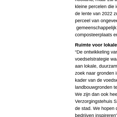
kleine percelen die 
de lente van 2022 zu
perceel van ongevee
gemeenschappelijk 
composteerplaats e
Ruimte voor lokal
“De ontwikkeling va
voedselstrategie waa
aan lokale, duurzam
zoek naar gronden i
kader van de voedsel
landbouwgronden te
We zijn dan ook heel
Verzorgingstehuis S
de stad. We hopen d
bedrijven inspirere