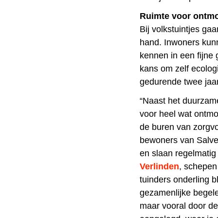
Ruimte voor ontmo
Bij volkstuintjes ga
hand. Inwoners kunn
kennen in een fijne
kans om zelf ecologi
gedurende twee jaar
“Naast het duurzame
voor heel wat ontmo
de buren van zorgv
bewoners van Salven
en slaan regelmatig 
Verlinden
, schepen
tuinders onderling b
gezamenlijke begelei
maar vooral door de