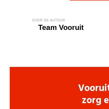
OVER DE AUTEUR
Team Vooruit
Voorui
zorg e