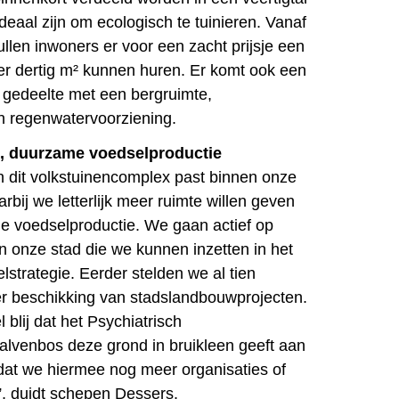
ideaal zijn om ecologisch te tuinieren. Vanaf
llen inwoners er voor een zacht prijsje een
r dertig m² kunnen huren. Er komt ook een
gedeelte met een bergruimte,
n regenwatervoorziening.
e, duurzame voedselproductie
n dit volkstuinencomplex past binnen onze
rbij we letterlijk meer ruimte willen geven
e voedselproductie. We gaan actief op
n onze stad die we kunnen inzetten in het
strategie. Eerder stelden we al tien
r beschikking van stadslandbouwprojecten.
 blij dat het Psychiatrisch
alvenbos deze grond in bruikleen geeft aan
at we hiermee nog meer organisaties of
n”, duidt schepen Dessers.