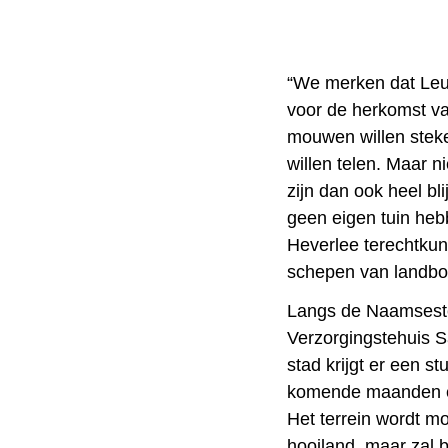
“We merken dat Le
voor de herkomst va
mouwen willen steke
willen telen. Maar n
zijn dan ook heel bl
geen eigen tuin hebb
Heverlee terechtkun
schepen van landbo
Langs de Naamseste
Verzorgingstehuis S
stad krijgt er een s
komende maanden een
Het terrein wordt m
hooiland, maar zal b