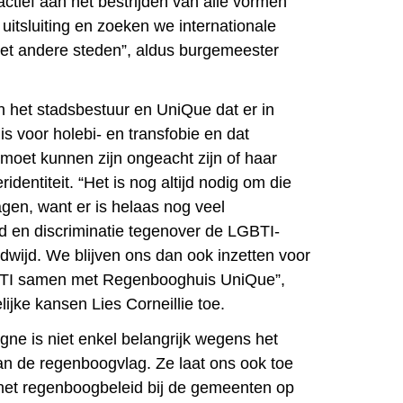
tief aan het bestrijden van alle vormen
 uitsluiting en zoeken we internationale
t andere steden”, aldus burgemeester
.
n het stadsbestuur en UniQue dat er in
s voor holebi- en transfobie en dat
 moet kunnen zijn ongeacht zijn of haar
identiteit. “Het is nog altijd nodig om die
agen, want er is helaas nog veel
 en discriminatie tegenover de LGBTI-
ijd. We blijven ons dan ook inzetten voor
BTI samen met Regenbooghuis UniQue”,
lijke kansen Lies Corneillie toe.
e is niet enkel belangrijk wegens het
an de regenboogvlag. Ze laat ons ook toe
het regenboogbeleid bij de gemeenten op