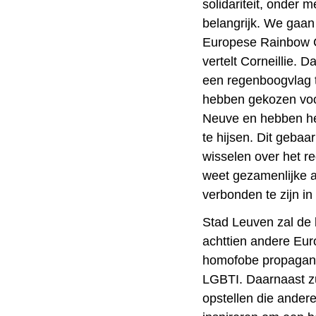
solidariteit, onder 
belangrijk. We gaan
Europese Rainbow Ci
vertelt Corneillie. 
een regenboogvlag 
hebben gekozen voor
Neuve en hebben he
te hijsen. Dit gebaa
wisselen over het r
weet gezamenlijke a
verbonden te zijn in 
Stad Leuven zal d
achttien andere Eur
homofobe propaganda
LGBTI. Daarnaast zu
opstellen die ander