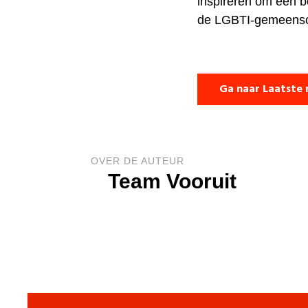
inspireren om een b
de LGBTI-gemeensc
Ga naar Laatste 
OVER DE AUTEUR
Team Vooruit