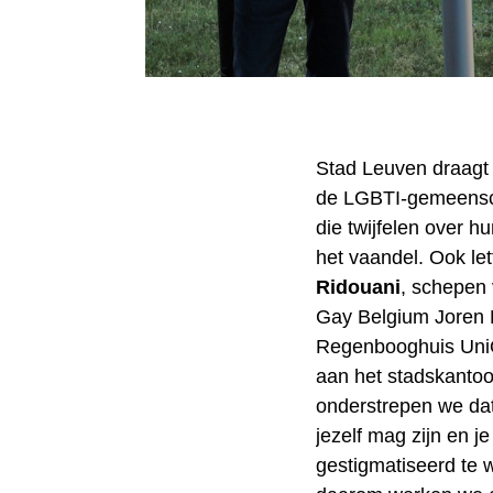
Stad Leuven draagt
de LGBTI-gemeensch
die twijfelen over h
het vaandel. Ook lett
Ridouani
, schepen 
Gay Belgium Joren H
Regenbooghuis Uni
aan het stadskantoo
onderstrepen we dat
jezelf mag zijn en 
gestigmatiseerd te w