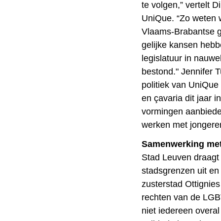
te volgen,” vertelt 
UniQue. “Zo weten w
Vlaams-Brabantse 
gelijke kansen hebben
legislatuur in nauw
bestond." Jennifer T
politiek van UniQue
en çavaria dit jaar 
vormingen aanbieden
werken met jongere
Samenwerking met
Stad Leuven draagt
stadsgrenzen uit e
zusterstad Ottignie
rechten van de LGB
niet iedereen overa