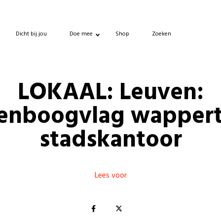
Dicht bij jou
Doe mee
Shop
Zoeken
LOKAAL: Leuven:
enboogvlag wappert
stadskantoor
Lees voor