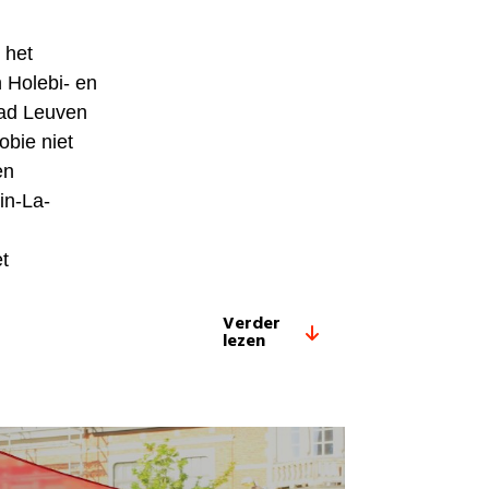
 het
 Holebi- en
tad Leuven
obie niet
en
in-La-
t
Verder
lezen