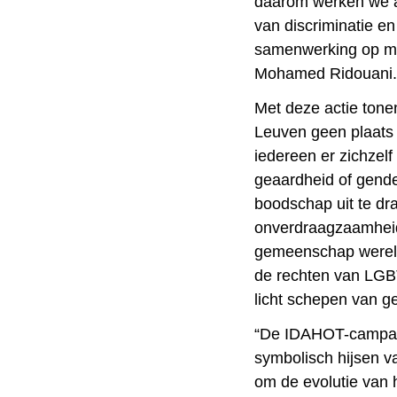
daarom werken we ac
van discriminatie en
samenwerking op me
Mohamed Ridouani
Met deze actie tone
Leuven geen plaats i
iedereen er zichzelf
geaardheid of gender
boodschap uit te dr
onverdraagzaamheid
gemeenschap wereldw
de rechten van LG
licht schepen van ge
“De IDAHOT-campagn
symbolisch hijsen v
om de evolutie van 