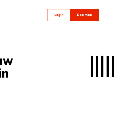
Login
Doe mee
uw
in