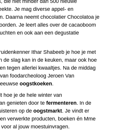
 die niet minder dan 500 nieuwe
eekte. Je mag diverse appel- en
n. Daarna neemt chocolatier Chocolatoa je
oorden. Je leert alles over de cacaoboom
vruchten en ook aan een degustatie
ruidenkenner Ithar Shabeeb je hoe je met
n de slag kan in de keuken, maar ook hoe
ten tegen allerlei kwaaltjes. Na de middag
g van foodarcheoloog Jeroen Van
leeuwse
oogstkoeken
.
t hoe je de hele winter van
an genieten door te
fermenteren
. In de
isteren op de
oogstmarkt
. Je vindt er
 en verwerkte producten, boeken én Mme
 voor al jouw moestuinvragen.