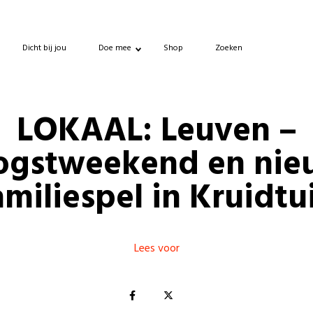
Dicht bij jou
Doe mee
Shop
Zoeken
LOKAAL: Leuven –
ogstweekend en nie
amiliespel in Kruidtu
Lees voor