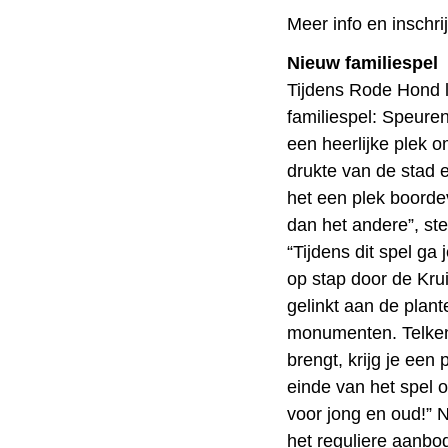
Meer info en inschri
Nieuw familiespel
Tijdens Rode Hond l
familiespel: Speuren
een heerlijke plek 
drukte van de stad 
het een plek boorde
dan het andere”, st
“Tijdens dit spel ga
op stap door de Krui
gelinkt aan de plant
monumenten. Telken
brengt, krijg je een
einde van het spel op
voor jong en oud!” 
het reguliere aanbod