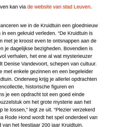
jven kan via
de website van stad Leuven
.
anceren we in de Kruidtuin een gloednieuw
 in een gekruid verleden. “De Kruidtuin is
om met je kroost even te ontsnappen aan de
en je dagelijkse bezigheden. Bovendien is
vol verhalen, het ene al wat mysterieuzer
elt Denise Vandevoort, schepen van cultuur.
 je met enkele gezinnen en een begeleider
dtuin. Onderweg krijg je allerlei opdrachten
encollectie, historische figuren en
s je een opdracht tot een goed einde
 puzzelstuk om het grote mysterie aan het
 te lossen,” legt ze uit. “Plezier verzekerd
Na Rode Hond wordt het spel onderdeel van
 van het feestjaar 200 jaar Kruidtuin.