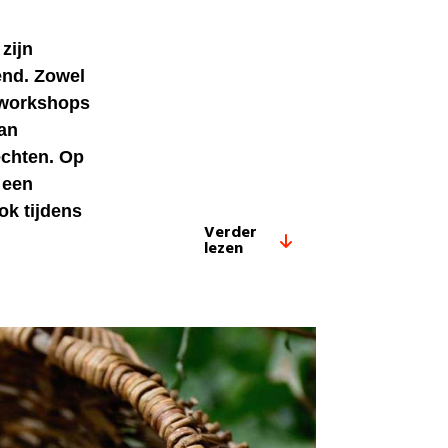
zijn
end. Zowel
 workshops
kan
echten. Op
 een
ok tijdens
Verder
lezen