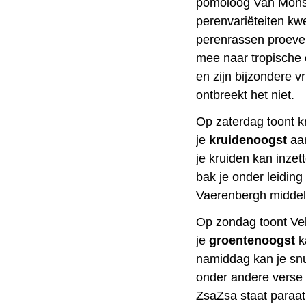
pomoloog Van Mons,
perenvariëteiten kw
perenrassen proeve
mee naar tropische 
en zijn bijzondere 
ontbreekt het niet.
Op zaterdag toont k
je
kruidenoogst
aa
je kruiden kan inzet
bak je onder leidin
Vaerenbergh midde
Op zondag toont Vel
je
groentenoogst
k
namiddag kan je snu
onder andere verse
ZsaZsa staat paraat