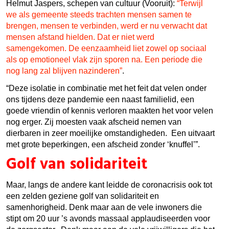
Helmut Jaspers, schepen van cultuur (Vooruit):
“Terwijl
we als gemeente steeds trachten mensen samen te
brengen, mensen te verbinden, werd er nu verwacht dat
mensen afstand hielden. Dat er niet werd
samengekomen. De eenzaamheid liet zowel op sociaal
als op emotioneel vlak zijn sporen na. Een periode die
nog lang zal blijven nazinderen”
.
“Deze isolatie in combinatie met het feit dat velen onder
ons tijdens deze pandemie een naast familielid, een
goede vriendin of kennis verloren maakten het voor velen
nog erger. Zij moesten vaak afscheid nemen van
dierbaren in zeer moeilijke omstandigheden. Een uitvaart
met grote beperkingen, een afscheid zonder ‘knuffel’”.
Golf van solidariteit
Maar, langs de andere kant leidde de coronacrisis ook tot
een zelden geziene golf van solidariteit en
samenhorigheid. Denk maar aan de vele inwoners die
stipt om 20 uur ’s avonds massaal applaudiseerden voor