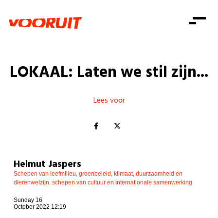
Laatste nieuws
Alle artikels
Beweging
Mission statement
Koopkracht
Dicht bij jou
LOKAAL: Laten we stil zijn...
Onze mensen
Doe mee
Zorg
Doe mee
Shop
Standpunten
Gelijke kansen
Lees voor
Word lid
Zoeken
Vacatures
Welzijn
Login
Login
Mis niets
Consumentenbescherming
Pensioenen
Doe mee
Helmut Jaspers
Kinderen en jongeren
Schepen van leefmilieu, groenbeleid, klimaat, duurzaamheid en
dierenwelzijn. schepen van cultuur en internationale samenwerking
Sunday 16
October 2022 12:19