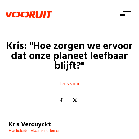
Laatste nieuws
Alle artikels
Beweging
Mission statement
Koopkracht
Dicht bij jou
Kris: "Hoe zorgen we ervoor
Onze mensen
Doe mee
Zorg
dat onze planeet leefbaar
Doe mee
Shop
Standpunten
Gelijke kansen
blijft?"
Word lid
Zoeken
Vacatures
Welzijn
Login
Login
Mis niets
Lees voor
Consumentenbescherming
Pensioenen
Doe mee
Kinderen en jongeren
Kris Verduyckt
Fractieleider Vlaams parlement