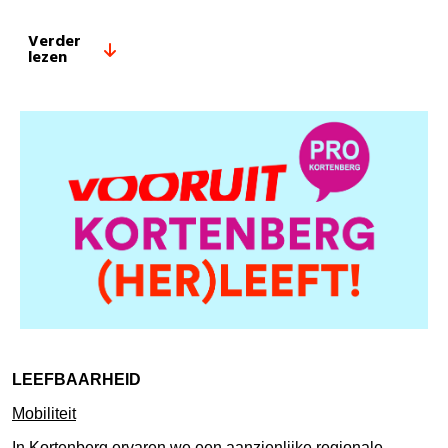
Verder
lezen
LEEFBAARHEID
Mobiliteit
In Kortenberg ervaren we een aanzienlijke regionale