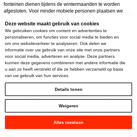
fonteinen dienen tijdens de wintermaanden te worden
afgesloten. Voor minder mobiele personen plaatsen we
zitbanken op strategische plaatsen in het dorp, zodat
Deze website maakt gebruik van cookies
rustmomenten altijd binnen handbereik zijn.
We gebruiken cookies om content en advertenties te
Tot slot wensen we iedere deelgemeente te voorzien van
personaliseren, om functies voor social media te bieden en
openbare toiletten
. We willen het gebruik van duurzame
om ons websiteverkeer te analyseren. Ook delen we
alternatieven voor menstruatieproducten, zoals
informatie over uw gebruik van onze site met onze partners
menstruatiecups, actief aanmoedigen. Om dit te
voor social media, adverteren en analyse. Deze partners
ondersteunen, zorgen we ervoor dat de openbare
kunnen deze gegevens combineren met andere informatie die
toiletten geschikt zijn voor het hygiënisch gebruik van
u aan ze heeft verstrekt of die ze hebben verzameld op basis
deze producten.
van uw gebruik van hun services.
Kinderopvang en onderwijs
Details tonen
We blijven
het digitaal loket voor kinderopvang
ondersteunen,
waar ouders gemakkelijk alle informatie
Weigeren
kunnen vinden over beschikbare opvangmogelijkheden
in onze gemeente. Dit maakt het zoeken naar een
Alles toestaan
geschikte plek voor hun kind een stuk eenvoudiger.
Daarnaast stellen we een
Schepen van het Kind aan,