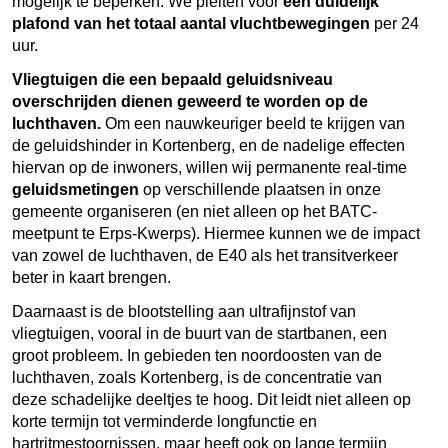
mogelijk te beperken. We pleiten voor
een duidelijk
plafond van het totaal aantal vluchtbewegingen
per 24
uur.
Vliegtuigen die een bepaald geluidsniveau
overschrijden dienen geweerd te worden op de
luchthaven.
Om een nauwkeuriger beeld te krijgen van
de geluidshinder in Kortenberg, en de nadelige effecten
hiervan op de inwoners, willen wij permanente real-time
geluidsmetingen
op verschillende plaatsen in onze
gemeente organiseren (en niet alleen op het BATC-
meetpunt te Erps-Kwerps). Hiermee kunnen we de impact
van zowel de luchthaven, de E40 als het transitverkeer
beter in kaart brengen.
Daarnaast is de blootstelling aan ultrafijnstof van
vliegtuigen, vooral in de buurt van de startbanen, een
groot probleem. In gebieden ten noordoosten van de
luchthaven, zoals Kortenberg, is de concentratie van
deze schadelijke deeltjes te hoog. Dit leidt niet alleen op
korte termijn tot verminderde longfunctie en
hartritmestoornissen, maar heeft ook op lange termijn