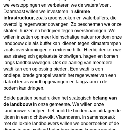
we verstoppingen en verbeteren we de waterafvoer .
Daarnaast willen we investeren in
slimme
infrastructuur
, zoals groenstroken en waterbuffers, die
overtollig regenwater opvangen. Zo beschermen we onze
straten, huizen en bedrijven tegen overstromingen. We
willen inzetten op meer kleinschalige natuur rondom onze
landbouw die als buffer kan dienen tegen klimaatrampen
zoals overstromingen en extreme hitte. Hierbij denken we
aan strategisch geplaatste knotwilgen, hagen en bomen
langs landbouwwegen. Ook de aanleg van meerdere
wadi kan een oplossing bieden. Een wadi is een
ondiepe, brede greppel waarin het regenwater van een
dak of terras wordt opgevangen en langzaam in de
bodem kan dringen.
Beide partijen benadrukken het strategisch
belang van
de landbouw
in onze gemeente. We willen onze
landbouwers helpen het hoofd te bieden aan uitdagende
tijden in een dichtbevolkt Vlaanderen. In samenspraak
met de lokale landbouwers willen we onderzoeken of de
dieren in een weiland beter beschermd kunnen worden