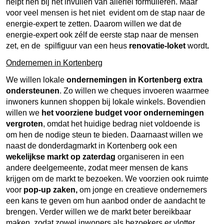
helpt hen bij het invullen van allerlei formulieren. Maar
voor veel mensen is het niet evident om de stap naar de
energie-expert te zetten. Daarom willen we dat de
energie-expert ook zélf de eerste stap naar de mensen
zet, en de spilfiguur van een heus
renovatie-loket
wordt
.
Ondernemen in Kortenberg
We willen lokale
ondernemingen in Kortenberg extra
ondersteunen
. Zo willen we cheques invoeren waarmee
inwoners kunnen shoppen bij lokale winkels. Bovendien
willen we
het voorziene budget voor ondernemingen
vergroten
, omdat het huidige bedrag niet voldoende is
om hen de nodige steun te bieden. Daarnaast willen we
naast de donderdagmarkt in Kortenberg ook een
wekelijkse markt op zaterdag
organiseren in een
andere deelgemeente, zodat meer mensen de kans
krijgen om de markt te bezoeken. We voorzien ook ruimte
voor
pop-up zaken,
om jonge en creatieve ondernemers
een kans te geven om hun aanbod onder de aandacht te
brengen. Verder willen we de markt beter bereikbaar
maken, zodat zowel inwoners als bezoekers er vlotter