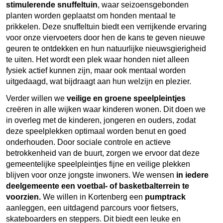
stimulerende snuffeltuin
, waar seizoensgebonden
planten worden geplaatst om honden mentaal te
prikkelen. Deze snuffeltuin biedt een verrijkende ervaring
voor onze viervoeters door hen de kans te geven nieuwe
geuren te ontdekken en hun natuurlijke nieuwsgierigheid
te uiten. Het wordt een plek waar honden niet alleen
fysiek actief kunnen zijn, maar ook mentaal worden
uitgedaagd, wat bijdraagt aan hun welzijn en plezier.
Verder willen we
veilige en groene speelpleintjes
creëren in alle wijken waar kinderen wonen. Dit doen we
in overleg met de kinderen, jongeren en ouders, zodat
deze speelplekken optimaal worden benut en goed
onderhouden. Door sociale controle en actieve
betrokkenheid van de buurt, zorgen we ervoor dat deze
gemeentelijke speelpleintjes fijne en veilige plekken
blijven voor onze jongste inwoners. We wensen
in iedere
deelgemeente een voetbal- of basketbalterrein te
voorzien.
We willen in Kortenberg een
pumptrack
aanleggen, een uitdagend parcours voor fietsers,
skateboarders en steppers. Dit biedt een leuke en