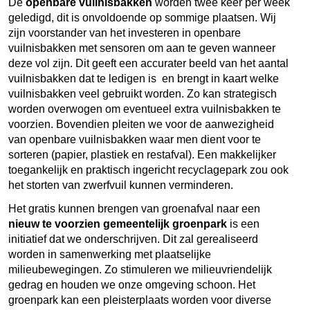
De
openbare vuilnisbakken
worden twee keer per week
geledigd, dit is onvoldoende op sommige plaatsen. Wij
zijn voorstander van het investeren in openbare
vuilnisbakken met sensoren om aan te geven wanneer
deze vol zijn. Dit geeft een accurater beeld van het aantal
vuilnisbakken dat te ledigen is en brengt in kaart welke
vuilnisbakken veel gebruikt worden. Zo kan strategisch
worden overwogen om eventueel extra vuilnisbakken te
voorzien. Bovendien pleiten we voor de aanwezigheid
van openbare vuilnisbakken waar men dient voor te
sorteren (papier, plastiek en restafval). Een makkelijker
toegankelijk en praktisch ingericht recyclagepark zou ook
het storten van zwerfvuil kunnen verminderen.
Het gratis kunnen brengen van groenafval naar een
nieuw te voorzien gemeentelijk groenpark
is een
initiatief dat we onderschrijven. Dit zal gerealiseerd
worden in samenwerking met plaatselijke
milieubewegingen. Zo stimuleren we milieuvriendelijk
gedrag en houden we onze omgeving schoon. Het
groenpark kan een pleisterplaats worden voor diverse