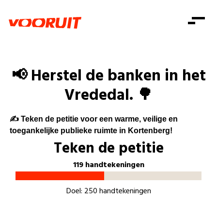
Laatste nieuws
Alle artikels
Beweging
Mission statement
Koopkracht
Dicht bij jou
📢 Herstel de banken in het
Onze mensen
Doe mee
Zorg
Vrededal. 🌳
Doe mee
Shop
Standpunten
Gelijke kansen
Word lid
Zoeken
Vacatures
Welzijn
✍️
Teken de petitie voor een warme, veilige en
Login
Login
Mis niets
toegankelijke publieke ruimte in Kortenberg!
Consumentenbescherming
Teken de petitie
Pensioenen
Doe mee
119 handtekeningen
Kinderen en jongeren
Doel: 250 handtekeningen