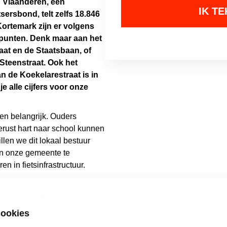
ig Vlaanderen, een
ersbond, telt zelfs 18.846
Kortemark zijn er volgens
punten. Denk maar aan het
aat en de Staatsbaan, of
Steenstraat. Ook
het
an de Koekelarestraat is in
je alle cijfers voor onze
den belangrijk. Ouders
rust hart naar school kunnen
illen we dit lokaal bestuur
in onze gemeente te
n in fietsinfrastructuur.
in fietsveiligheid?
cookies
ankt