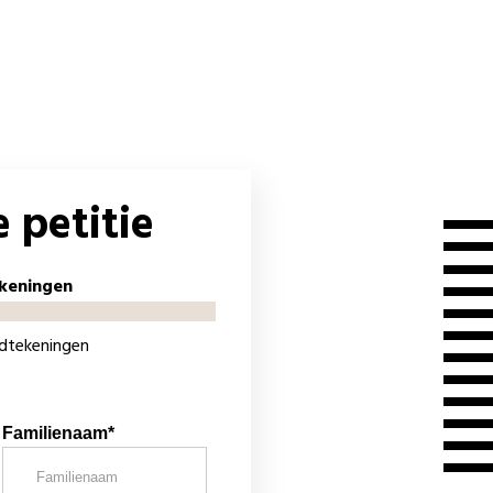
 petitie
keningen
ndtekeningen
Familienaam*