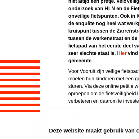
niet altijd een pretje. VeloVeil
onderzoek van HLN en de Fiets
onveilige fietspunten. Ook in 
de enquête nog heel wat werk
kruispunt tussen de Zarrenstr
tussen de werkenstraat en de 
fietspad van het eerste deel v
zeer slechte staat is.
Hier
vind 
gemeente.
Voor Vooruit zijn veilige fietspa
moeten hun kinderen met een ge
sturen. Via deze online petitie w
oproepen om de fietsveiligheid 
verbeteren en daarom te investere
Wil jij ook meer investeringen 
Deze website maakt gebruik van 
👉
Teken dan onze petitie! Bed