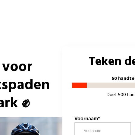
Teken de
 voor
etspaden
60 handte
Doel: 500 ha
ark ✊
Voornaam*