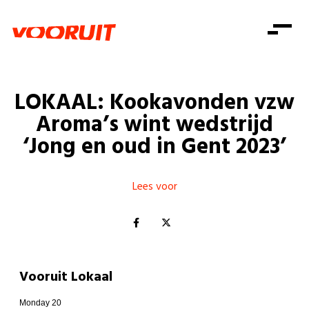
Laatste nieuws
Alle artikels
Beweging
Mission statement
Koopkracht
Dicht bij jou
LOKAAL: Kookavonden vzw
Onze mensen
Doe mee
Zorg
Aroma’s wint wedstrijd
Doe mee
Shop
Standpunten
Gelijke kansen
‘Jong en oud in Gent 2023’
Word lid
Zoeken
Vacatures
Welzijn
Login
Login
Mis niets
Lees voor
Consumentenbescherming
Pensioenen
Doe mee
Kinderen en jongeren
Vooruit Lokaal
Monday 20