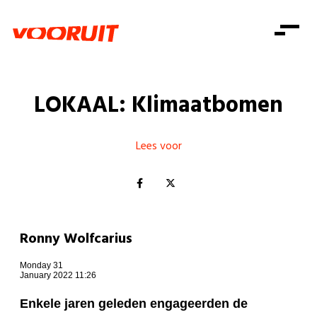
Laatste nieuws
Alle artikels
Beweging
Mission statement
Koopkracht
Dicht bij jou
LOKAAL: Klimaatbomen
Onze mensen
Doe mee
Zorg
Doe mee
Shop
Standpunten
Gelijke kansen
Lees voor
Word lid
Zoeken
Vacatures
Welzijn
Login
Login
Mis niets
Consumentenbescherming
Pensioenen
Doe mee
Ronny Wolfcarius
Kinderen en jongeren
Monday 31
January 2022 11:26
Enkele jaren geleden engageerden de