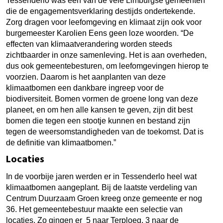
Tessenderlo was één van de vele Limburgse gemeenten
die de engagementsverklaring destijds ondertekende.
Zorg dragen voor leefomgeving en klimaat zijn ook voor
burgemeester Karolien Eens geen loze woorden. “De
effecten van klimaatverandering worden steeds
zichtbaarder in onze samenleving. Het is aan overheden,
dus ook gemeentebesturen, om leefomgevingen hierop te
voorzien. Daarom is het aanplanten van deze
klimaatbomen een dankbare ingreep voor de
biodiversiteit. Bomen vormen de groene long van deze
planeet, en om hen alle kansen te geven, zijn dit best
bomen die tegen een stootje kunnen en bestand zijn
tegen de weersomstandigheden van de toekomst. Dat is
de definitie van klimaatbomen.”
Locaties
In de voorbije jaren werden er in Tessenderlo heel wat
klimaatbomen aangeplant. Bij de laatste verdeling van
Centrum Duurzaam Groen kreeg onze gemeente er nog
36. Het gemeentebestuur maakte een selectie van
locaties. Zo gingen er 5 naar Terploeg, 3 naar de