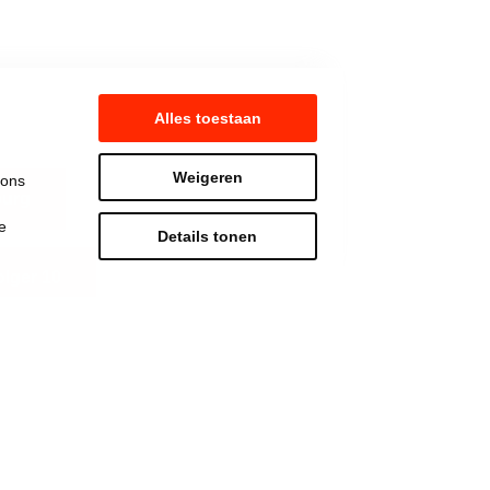
Alles toestaan
Weigeren
 ons
burg
e
Details tonen
lger 10
Strijd mee