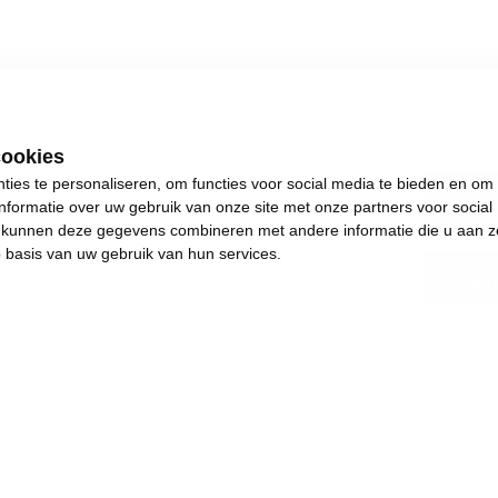
cookies
ies te personaliseren, om functies voor social media te bieden en om
Lim
nformatie over uw gebruik van onze site met onze partners voor social
s kunnen deze gegevens combineren met andere informatie die u aan z
p basis van uw gebruik van hun services.
Opvo
.
s plezants te doen.
and en achteruitgang.
e de dingen weer in beweging brengen. Het jaar