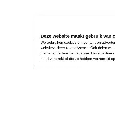
01
Deze website maakt gebruik van 
We gebruiken cookies om content en advertent
Over mij
websiteverkeer te analyseren. Ook delen we i
media, adverteren en analyse. Deze partner
heeft verstrekt of die ze hebben verzameld o
2024 wordt een keerpunt.
Gewone dingen lijken onmogelijk geworden:
een eigen huis kopen,
een betaalbare crèche,
een leerkracht voor uw kinderen, of gewoon..
een job met een deftig loon, om af en toe iet
Wij weigeren ons neer te leggen bij stilst
Daarom moet 2024 het jaar worden waarin w