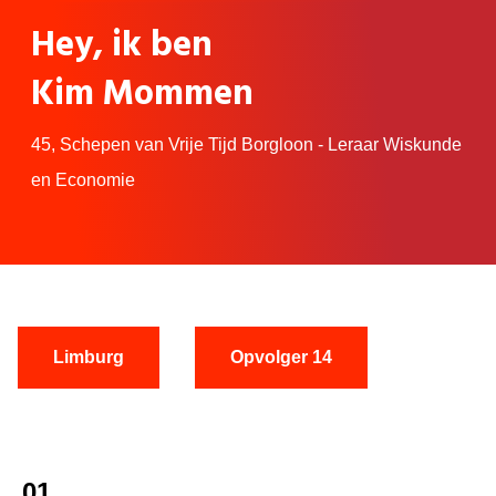
Hey, ik ben
Kim Mommen
45,
Schepen van Vrije Tijd Borgloon - Leraar Wiskunde
en Economie
Limburg
Opvolger 14
01