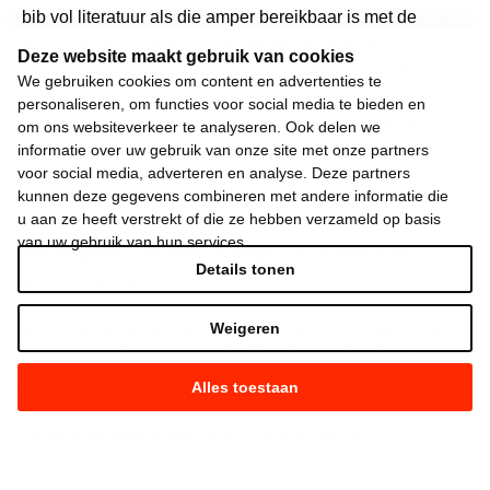
bib vol literatuur als die amper bereikbaar is met de
bus? Wat heb je aan een openbare omroep en
Deze website maakt gebruik van cookies
streamingaanbod als de prijs van je internet torenhoog
We gebruiken cookies om content en advertenties te
is? Wat heb je aan een festival als het de huur van je
personaliseren, om functies voor social media te bieden en
kot hypothekeert? Vooruit wil élke bestaande drempel
om ons websiteverkeer te analyseren. Ook delen we
wegwerken. Wij willen werk maken van een sterke
informatie over uw gebruik van onze site met onze partners
voor social media, adverteren en analyse. Deze partners
openbare omroep en een kwaliteitsvol cultureel
kunnen deze gegevens combineren met andere informatie die
aanbod, toegankelijk voor iedereen.
u aan ze heeft verstrekt of die ze hebben verzameld op basis
van uw gebruik van hun services.
Wij weigeren ons neer te leggen bij stilstand en
Details tonen
achteruitgang.
Daarom moet 2024 het jaar worden waarin we de
Weigeren
dingen weer in beweging brengen. Het jaar waarin we
uw koopkracht, uw gezondheid en het onderwijs van
onze kinderen vooruit helpen.
Alles toestaan
Jij en niemand anders kiest straks hoe de
toekomst er zal uitzien.
En die keuze is heel simpel.