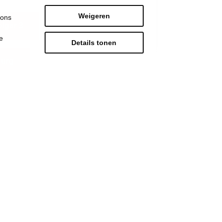
Weigeren
 ons
lger 3
e
Details tonen
burg
Strijd mee