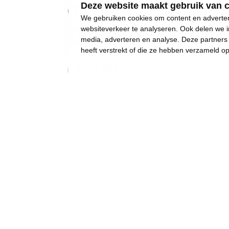
01
Deze website maakt gebruik van 
We gebruiken cookies om content en advertent
Over mij
websiteverkeer te analyseren. Ook delen we i
media, adverteren en analyse. Deze partner
heeft verstrekt of die ze hebben verzameld o
2024 wordt een keerpunt.
Gewone dingen lijken onmogelijk geworden:
een eigen huis kopen,
een betaalbare crèche,
een leerkracht voor uw kinderen, of gewoon..
een job met een deftig loon, om af en toe iet
Waarom ben je in de politiek gestapt?
Omdat ik streef naar een rechtvaardigere wer
verandering begint bij mezelf en mijn direct
Waarom Vooruit?