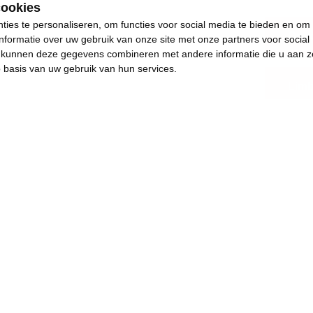
cookies
ies te personaliseren, om functies voor social media te bieden en om
Opvo
nformatie over uw gebruik van onze site met onze partners voor social
s kunnen deze gegevens combineren met andere informatie die u aan z
p basis van uw gebruik van hun services.
Lim
.
s plezants te doen.
eld, realiseerde ik me al snel dat echte
e omgeving.