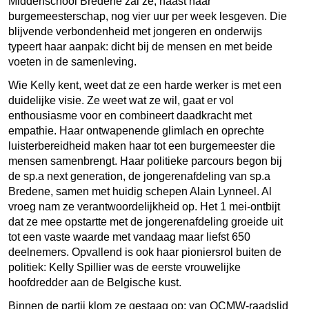
Middenschool Bredene zal ze, naast haar
burgemeesterschap, nog vier uur per week lesgeven. Die
blijvende verbondenheid met jongeren en onderwijs
typeert haar aanpak: dicht bij de mensen en met beide
voeten in de samenleving.
Wie Kelly kent, weet dat ze een harde werker is met een
duidelijke visie. Ze weet wat ze wil, gaat er vol
enthousiasme voor en combineert daadkracht met
empathie. Haar ontwapenende glimlach en oprechte
luisterbereidheid maken haar tot een burgemeester die
mensen samenbrengt. Haar politieke parcours begon bij
de sp.a next generation, de jongerenafdeling van sp.a
Bredene, samen met huidig schepen Alain Lynneel. Al
vroeg nam ze verantwoordelijkheid op. Het 1 mei-ontbijt
dat ze mee opstartte met de jongerenafdeling groeide uit
tot een vaste waarde met vandaag maar liefst 650
deelnemers. Opvallend is ook haar pioniersrol buiten de
politiek: Kelly Spillier was de eerste vrouwelijke
hoofdredder aan de Belgische kust.
Binnen de partij klom ze gestaag op: van OCMW-raadslid