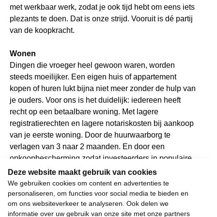
met werkbaar werk, zodat je ook tijd hebt om eens iets
plezants te doen. Dat is onze strijd. Vooruit is dé partij
van de koopkracht.
Wonen
Dingen die vroeger heel gewoon waren, worden
steeds moeilijker. Een eigen huis of appartement
kopen of huren lukt bijna niet meer zonder de hulp van
je ouders. Voor ons is het duidelijk: iedereen heeft
recht op een betaalbare woning. Met lagere
registratierechten en lagere notariskosten bij aankoop
van je eerste woning. Door de huurwaarborg te
verlagen van 3 naar 2 maanden. En door een
opkoopbescherming zodat investeerders in populaire
buurten voorrang moeten geven aan huurders.
Deze website maakt gebruik van cookies
Daarnaast moeten we de komende jaren werk maken
We gebruiken cookies om content en advertenties te
van 115.000 extra sociale woningen. Voor een
personaliseren, om functies voor social media te bieden en
om ons websiteverkeer te analyseren. Ook delen we
betaalbare woning voor iedereen.
informatie over uw gebruik van onze site met onze partners