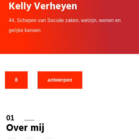
Kelly Verheyen
44,
Schepen van Sociale zaken, welzijn, wonen en
gelijke kansen
8
antwerpen
01
Over mij