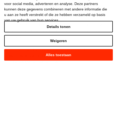
voor social media, adverteren en analyse. Deze partners
Wij weigeren ons neer te leggen bij stilstand en
kunnen deze gegevens combineren met andere informatie die
achteruitgang.
u aan ze heeft verstrekt of die ze hebben verzameld op basis
Daarom moet 2024 het jaar worden waarin we de
van uw gebruik van hun services.
dingen weer in beweging brengen. Het jaar waarin we
Details tonen
uw koopkracht, uw gezondheid en het onderwijs van
onze kinderen vooruit helpen.
Weigeren
Jij en niemand anders kiest straks hoe de
Alles toestaan
toekomst er zal uitzien.
En die keuze is heel simpel.
Het is Vooruit.
Of het is achteruit.
Kies maar.
Strijd mee