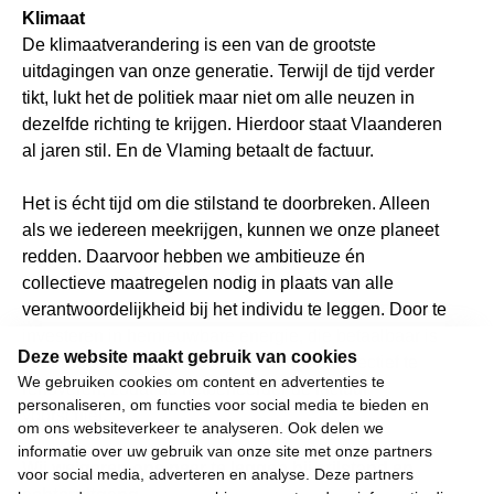
Klimaat
De klimaatverandering is een van de grootste
uitdagingen van onze generatie. Terwijl de tijd verder
tikt, lukt het de politiek maar niet om alle neuzen in
dezelfde richting te krijgen. Hierdoor staat Vlaanderen
al jaren stil. En de Vlaming betaalt de factuur.
Het is écht tijd om die stilstand te doorbreken. Alleen
als we iedereen meekrijgen, kunnen we onze planeet
redden. Daarvoor hebben we ambitieuze én
collectieve maatregelen nodig in plaats van alle
verantwoordelijkheid bij het individu te leggen. Door te
investeren in hernieuwbare energie, die betaalbaar is
Deze website maakt gebruik van cookies
voor iedereen. En door onze woningen collectief te
We gebruiken cookies om content en advertenties te
renoveren, zodat de netbeheerder de factuur
personaliseren, om functies voor social media te bieden en
voorschiet.
om ons websiteverkeer te analyseren. Ook delen we
informatie over uw gebruik van onze site met onze partners
Wij weigeren ons neer te leggen bij stilstand en
voor social media, adverteren en analyse. Deze partners