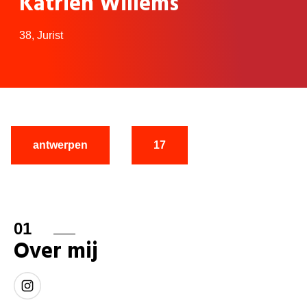
Katrien Willems
38,
Jurist
antwerpen
17
01
Over mij