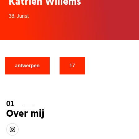
Katrien Willems
38,
Jurist
antwerpen
17
01
Over mij