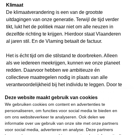
Klimaat
De klimaatverandering is een van de grootste
uitdagingen van onze generatie. Terwijl de tijd verder
tikt, lukt het de politiek maar niet om alle neuzen in
dezelfde richting te krijgen. Hierdoor staat Vlaanderen
al jaren stil. En de Vlaming betaalt de factuur.
Het is écht tijd om die stilstand te doorbreken. Alleen
als we iedereen meekrijgen, kunnen we onze planeet
redden. Daarvoor hebben we ambitieuze én
collectieve maatregelen nodig in plaats van alle
verantwoordelijkheid bij het individu te leggen. Door te
investeren in hernieuwbare energie, die betaalbaar is
Deze website maakt gebruik van cookies
voor iedereen. En door onze woningen collectief te
We gebruiken cookies om content en advertenties te
renoveren, zodat de netbeheerder de factuur
personaliseren, om functies voor social media te bieden en
voorschiet.
om ons websiteverkeer te analyseren. Ook delen we
informatie over uw gebruik van onze site met onze partners
Wij weigeren ons neer te leggen bij stilstand en
voor social media, adverteren en analyse. Deze partners