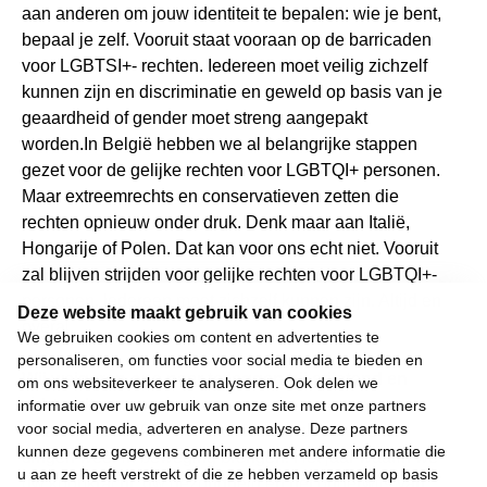
aan anderen om jouw identiteit te bepalen: wie je bent,
bepaal je zelf. Vooruit staat vooraan op de barricaden
voor LGBTSI+- rechten. Iedereen moet veilig zichzelf
kunnen zijn en discriminatie en geweld op basis van je
geaardheid of gender moet streng aangepakt
worden.In België hebben we al belangrijke stappen
gezet voor de gelijke rechten voor LGBTQI+ personen.
Maar extreemrechts en conservatieven zetten die
rechten opnieuw onder druk. Denk maar aan Italië,
Hongarije of Polen. Dat kan voor ons echt niet. Vooruit
zal blijven strijden voor gelijke rechten voor LGBTQI+-
personen. Iedereen moet zichzelf kunnen zijn. Altijd en
Deze website maakt gebruik van cookies
overal.
We gebruiken cookies om content en advertenties te
personaliseren, om functies voor social media te bieden en
Wij weigeren ons neer te leggen bij stilstand en
om ons websiteverkeer te analyseren. Ook delen we
achteruitgang.
informatie over uw gebruik van onze site met onze partners
voor social media, adverteren en analyse. Deze partners
Daarom moet 2024 het jaar worden waarin we de
kunnen deze gegevens combineren met andere informatie die
dingen weer in beweging brengen. Het jaar waarin we
u aan ze heeft verstrekt of die ze hebben verzameld op basis
uw koopkracht, uw gezondheid en het onderwijs van