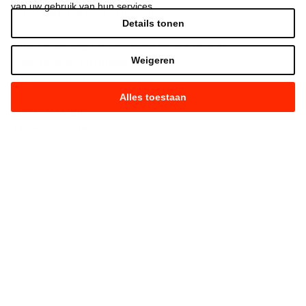
van uw gebruik van hun services.
onze kinderen vooruit helpen.
Details tonen
Jij en niemand anders kiest straks hoe de
Weigeren
toekomst er zal uitzien.
En die keuze is heel simpel.
Alles toestaan
Het is Vooruit.
Of het is achteruit.
Kies maar.
Strijd mee