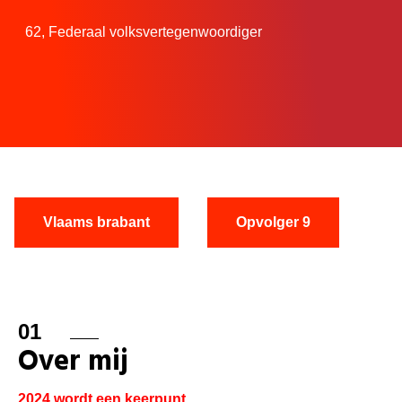
62,
Federaal volksvertegenwoordiger
Vlaams brabant
Opvolger 9
01
Over mij
2024 wordt een keerpunt.