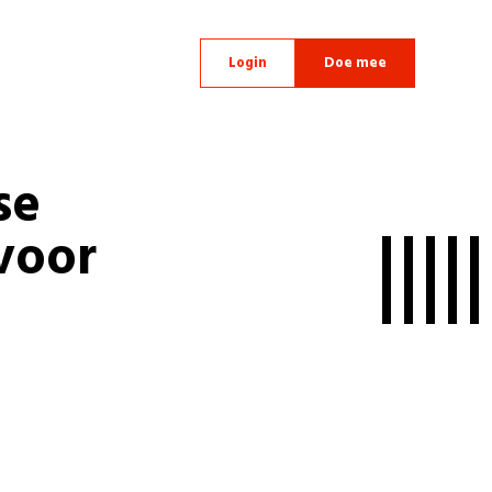
Login
Doe mee
se
voor