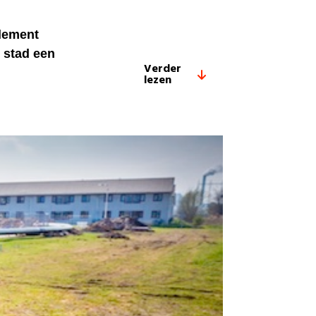
glement
 stad een
Verder
lezen